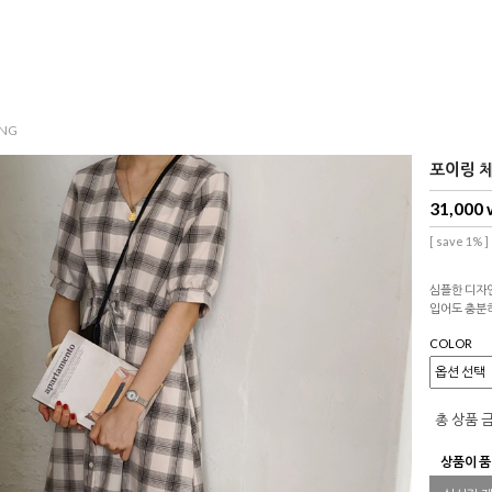
NG
포이링 체크
31,000
[ save 1% ]
심플한 디자
입어도 충분
COLOR
총 상품 
상품이 