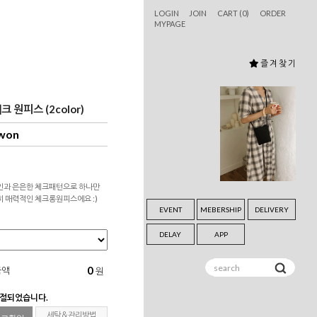
LOGIN
JOIN
CART (
0
)
ORDER
MYPAGE
즐 겨 찾 기
 원피스 (2color)
 won
인과 은은한 체크패턴으로 하나만
히 매력적인 체크롱원피스에요 :)
EVENT
MEBERSHIP
DELIVERY
DELAY
APP
0
금액
원
품절되었습니다.
세탁＆관리방법