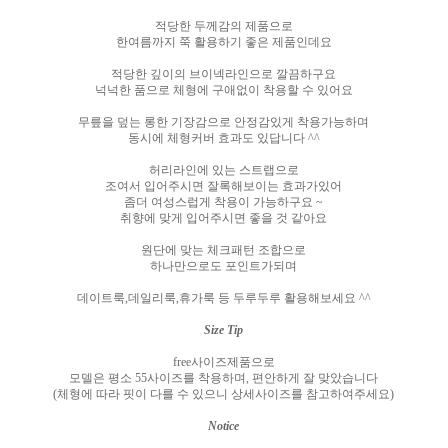
적당한 두께감의 제품으로
한여름까지 쭉 활용하기 좋은 제품인데요
적당한 깊이의 브이넥라인으로 깔끔하구요
넉넉한 품으로 체형에 구애없이 착용할 수 있어요
무릎을 덮는 롱한 기장감으로 안정감있게 착용가능하며
동시에 체형커버 효과도 있답니다
^^
허리라인에 있는 스트랩으로
조여서 입어주시면 잘록해보이는 효과가있어
좀더 여성스럽게 착용이 가능하구요
~
취향에 맞게 입어주시면 좋을 것 같아요
원단에 맞는 체크패턴 조합으로
하나만으로도 포인트가되며
데이트룩
,
데일리룩
,
휴가룩 등 두루두루 활용해보세요
^^
Size Tip
free
사이즈제품으로
모델은 평소
55
사이즈를 착용하며
,
편안하게 잘 맞았습니다
(
체형에 따라 핏이 다를 수 있으니 상세사이즈를 참고하여주세요
)
Notice