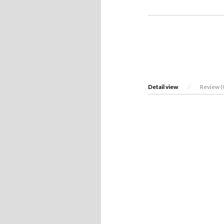
Detail view
/
Review (