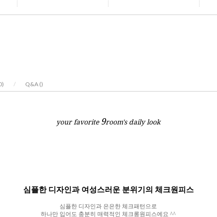
0
)
/
Q&A (
)
9
your favorite
room's daily look
심플한 디자인과 여성스러운 분위기의 체크원피스
심플한 디자인과 은은한 체크패턴으로
하나만 입어도 충분히 매력적인 체크롱원피스에요
^^