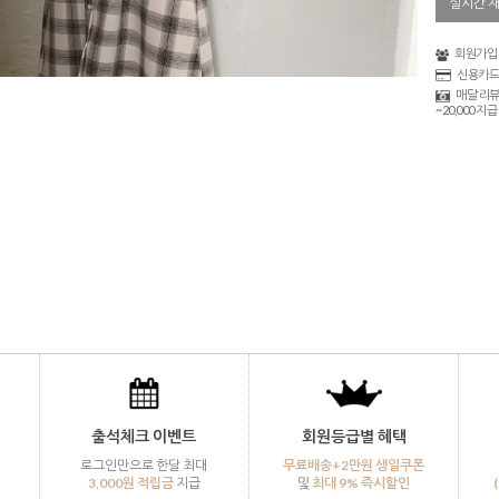
실시간 
회원가입 
신용카드
매달 리뷰
~20,000 지급
출석체크 이벤트
회원등급별 혜택
로그인만으로 한달 최대
무료배송+2만원 생일쿠폰
3,000원 적립금
지급
및
최대 9% 즉시할인