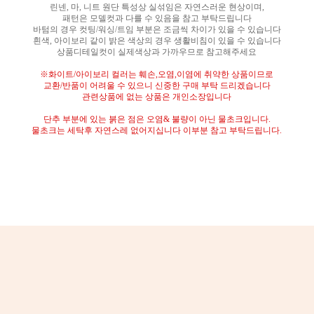
린넨
,
마
,
니트 원단 특성상 실섞임은 자연스러운 현상이며
,
패턴은 모델컷과 다를 수 있음을 참고 부탁드립니다
바텀의 경우 컷팅
/
워싱
/
트임 부분은 조금씩 차이가 있을 수 있습니다
흰색
,
아이보리 같이 밝은 색상의 경우 생활비침이 있을 수 있습니다
상품디테일컷이 실제색상과 가까우므로 참고해주세요
※
화이트
/
아이보리 컬러는 훼손
,
오염
,
이염에 취약한 상품이므로
교환
/
반품이 어려울 수 있으니 신중한 구매 부탁 드리겠습니다
관련상품에 없는 상품은 개인소장입니다
단추 부분에 있는 붉은 점은 오염
&
불량이 아닌 물초크입니다
.
물초크는 세탁후 자연스레 없어지십니다 이부분 참고 부탁드립니다
.