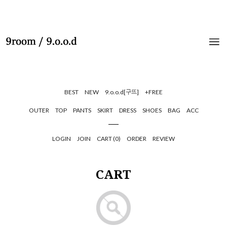
BEST
NEW
9.o.o.d[구뜨]
+FREE
OUTER
TOP
PANTS
SKIRT
DRESS
SHOES
BAG
ACC
LOGIN
JOIN
CART (
0
)
ORDER
REVIEW
CART