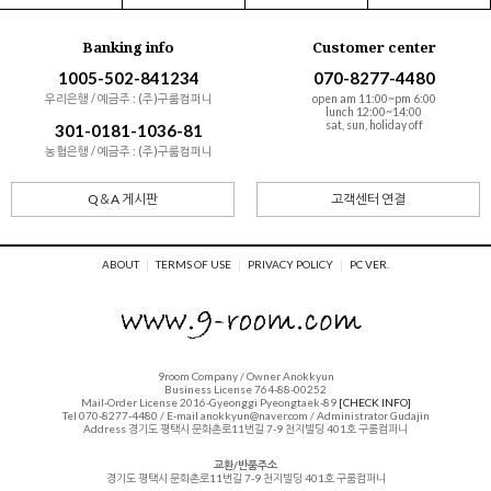
Banking info
Customer center
1005-502-841234
070-8277-4480
우리은행 / 예금주 : (주)구룸컴퍼니
open am 11:00~pm 6:00
lunch 12:00~14:00
sat, sun, holiday off
301-0181-1036-81
농협은행 / 예금주 : (주)구룸컴퍼니
Q＆A 게시판
고객센터 연결
ABOUT
TERMS OF USE
PRIVACY POLICY
PC VER.
9room Company / Owner Anokkyun
Business License 764-88-00252
Mail-Order License 2016-Gyeonggi Pyeongtaek-89
[CHECK INFO]
Tel 070-8277-4480 / E-mail anokkyun@naver.com / Administrator Gudajin
Address 경기도 평택시 문화촌로11번길 7-9 천지빌딩 401호 구룸컴퍼니
교환/반품주소
경기도 평택시 문화촌로11번길 7-9 천지빌딩 401호 구룸컴퍼니