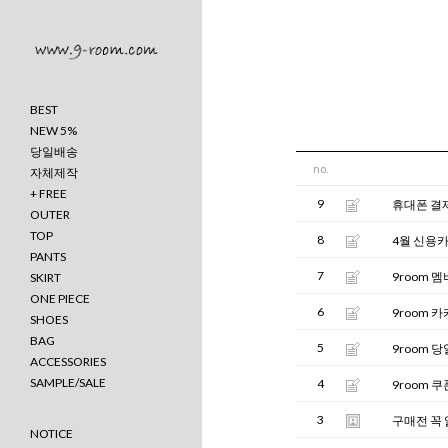
BEST
NEW 5%
당일배송
no.
자체제작
+ FREE
9
휴대폰 결
OUTER
TOP
8
4월 신용카
PANTS
7
9room 
SKIRT
ONE PIECE
6
9room 
SHOES
BAG
5
9room 
ACCESSORIES
SAMPLE/SALE
4
9room 
3
구매전 꼭
NOTICE