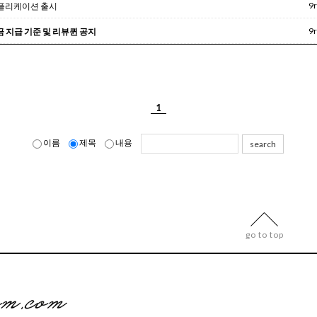
9
어플리케이션 출시
9
 지급 기준 및 리뷰퀸 공지
1
이름
제목
내용
search
go to top