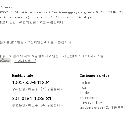
 Anokkyun
00252
/
Mail-Order License 2016-Gyeonggi Pyeongtaek-89 [
CHECK INFO
]
il
9roomcompany@naver.com
/
Administrator Gudajin
촌로11번길 7-9 천지빌딩 401호 구룸컴퍼니
문화촌로11번길 7-9 천지빌딩 401호 구룸컴퍼니
금 등으로 결제시 저희 쇼핑몰에서 가입한 구매안전(에스크로) 서비스를
[
가입사실확인
]
Banking info
Customer service
1005-502-841234
notice
q&a
우리은행 / 예금주 : (주)구룸컴퍼니
guide
agreement
301-0181-1036-81
privacy policy
농협은행 / 예금주 : (주)구룸컴퍼니
tracking order [CJ 대한통운]