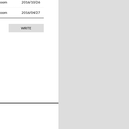
room
2016/10/26
T
O
room
2016/04/27
D
A
Y
WRITE
V
I
E
W