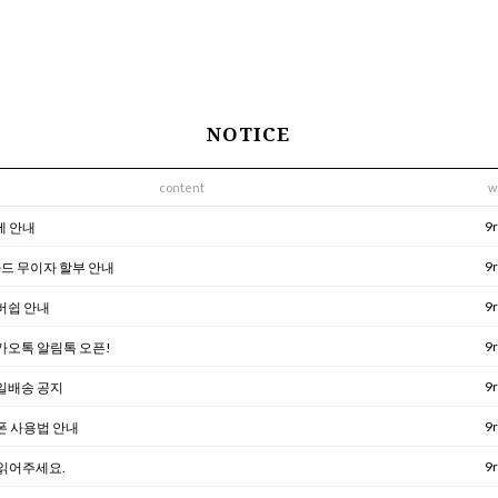
NOTICE
content
w
9
제 안내
9
드 무이자 할부 안내
9
멤버쉽 안내
9
카카오톡 알림톡 오픈!
9
당일배송 공지
9
쿠폰 사용법 안내
9
 읽어주세요.