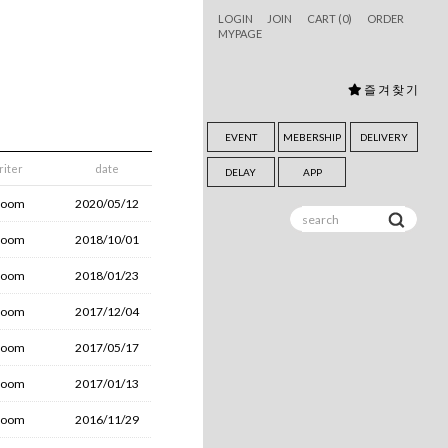
LOGIN
JOIN
CART (
0
)
ORDER
MYPAGE
즐 겨 찾 기
EVENT
MEBERSHIP
DELIVERY
riter
date
DELAY
APP
room
2020/05/12
room
2018/10/01
room
2018/01/23
room
2017/12/04
room
2017/05/17
room
2017/01/13
room
2016/11/29