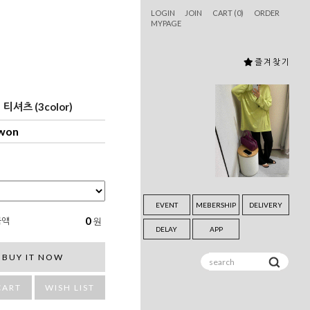
LOGIN
JOIN
CART (
0
)
ORDER
MYPAGE
즐 겨 찾 기
티셔츠 (3color)
 won
EVENT
MEBERSHIP
DELIVERY
0
금액
원
DELAY
APP
BUY IT NOW
CART
WISH LIST