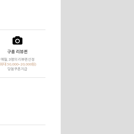
구룸 리뷰퀸
매월, 3명의 리뷰퀸선정
(최대 50,000~20,000원)
당첨쿠폰지급