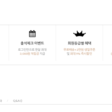
출석체크 이벤트
회원등급별 혜택
로그인만으로 한달 최대
무료배송+2만원 생일쿠폰
3,000원 적립금
지급
및
최대 9% 즉시할인
0
)
/
Q&A (
)