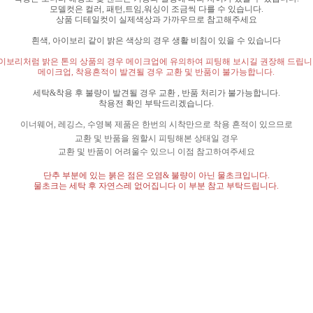
모델컷은 컬러
,
패턴
,
트임
,
워싱이 조금씩 다를 수 있습니다
.
상품 디테일컷이 실제색상과 가까우므로 참고해주세요
흰색
,
아이보리 같이 밝은 색상의 경우 생활 비침이 있을 수 있습니다
이보리처럼 밝은 톤의 상품의 경우 메이크업에 유의하여 피팅해 보시길 권장해 드립
메이크업
,
착용흔적이 발견될 경우 교환 및 반품이 불가능합니다
.
세탁
&
착용 후 불량이 발견될 경우 교환
,
반품 처리가 불가능합니다
.
착용전 확인 부탁드리겠습니다
.
이너웨어
,
레깅스
,
수영복 제품은 한번의 시착만으로 착용 흔적이 있으므로
교환 및 반품을 원할시 피팅해본 상태일 경우
교환 및 반품이 어려울수 있으니 이점 참고하여주세요
단추 부분에 있는 붉은 점은 오염
&
불량이 아닌 물초크입니다
.
물초크는 세탁 후 자연스레 없어집니다 이 부분 참고 부탁드립니다
.