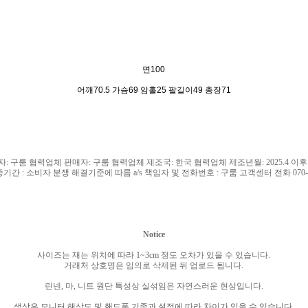
면100
어깨70.5 가슴69 암홀25 팔길이49 총장71
자
:
구룸 협력업체 판매자
:
구룸 협력업체 제조국
: 한국
협력업체 제조년월
: 2025.4
이후
증기간
:
소비자 분쟁 해결기준에 따름
a/s
책임자 및 전화번호
:
구룸 고객센터 전화
070
Notice
사이즈는 재는 위치에 따라
1~3cm
정도 오차가 있을 수 있습니다
.
거래처 상호명은 임의로 삭제된 뒤 업로드 됩니다
.
린넨
,
마
,
니트 원단 특성상 실섞임은 자연스러운 현상입니다
.
색상은 모니터 해상도 및 핸드폰 기종과 설정에 따라 차이가 있을 수 있습니다
.