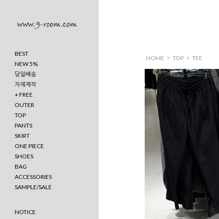
BEST
>
>
HOME
TOP
TEE
NEW 5%
당일배송
자체제작
+ FREE
OUTER
TOP
PANTS
SKIRT
ONE PIECE
SHOES
BAG
ACCESSORIES
SAMPLE/SALE
NOTICE