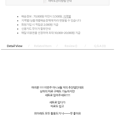
세탁＆관리방법 안내
배송정보 : 70,000원 미만시 3,500원,
지역별
지역별/상품개별배송정책에 따라 변동될 수 있습니다
회원가입 시 적립금 2,000원 지급
신용카드 무이자 할부안내
매달 리뷰퀸을 선정하여 최대 50,000~20,000원 지급
Detail View
Related Item
Review
()
Q＆A
(0)
여러분 !!!! 이번주 아니 6월 저의 추천템인데요
상하의 따로 구매도 가능하지만
세트로 입어주세요!!!!
세트로 입다가
따로도 입고
위아래도 모두 활용도거 너~~~~무 좋아요