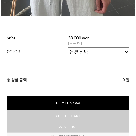
price
38,000 won
[ save 1% ]
COLOR
총 상품 금액
0
원
BUY IT NOW
ADD TO CART
WISH LIST