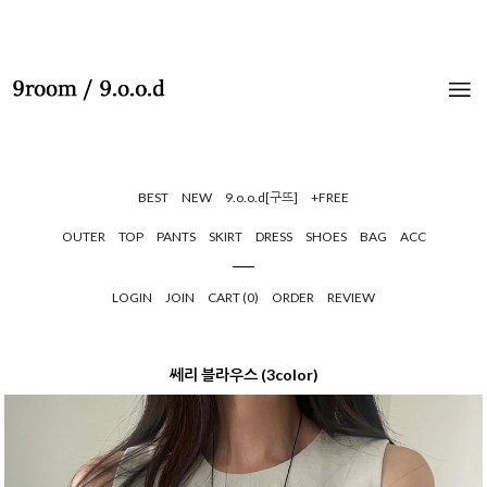
BEST
NEW
9.o.o.d[구뜨]
+FREE
OUTER
TOP
PANTS
SKIRT
DRESS
SHOES
BAG
ACC
LOGIN
JOIN
CART (
0
)
ORDER
REVIEW
쎄리 블라우스 (3color)