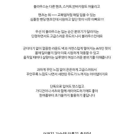
블라우스는 다른 팬츠, 스커트,반바지랑도 어울리고
팬츠는 뭐 ~~~ 교복템처럼 매일 입을 수 있는
심플한 밴딩 팬츠인데 시원하고 일단 핏이 너무 이뻐요!!!
우선 이 블라우스는 입는 순간 분위기가 달라지는
단정하면서도 고급스러운 무드의 나시 블라우스인데요
군더더기 없이 깔끔한 라운드 넥과 자연스럽게 떨어지는 A라인 핏이
몸에 달라붙지 않아 더욱 시원하게 착용할 수 있고
움직일 때마다 살랑이는 실루엣이 여성스러운 분위기를 더해줍니다
과하게 꾸민 느낌 없이 은은하게 고급스러워서
꾸안꾸룩 느낌도 나면서 세련된 무드가 느껴지는 아이템이지요
단독으로 입어도 멋스럽고
가디건이나 셔츠와 함께 레이어드하기에도 좋아
한여름부터 초가을까지 활용하기 좋답니다
어깨31 가슴48 암홀21 총장54