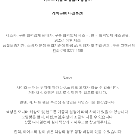
레이온80 나일론20
제조자
:
구룸 협력업체 판매자
:
구룸 협력업체 제조국
: 한국
협력업체 제조년월
:
2025.4
이후 제조
품질보증기간
:
소비자 분쟁 해결기준에 따름
a/s
책임자 및 전화번호
:
구룸 고객센터
전화
070-8277-4480
Notice
사이즈는 재는 위치에 따라
1~3cm
정도 오차가 있을 수 있습니다
.
거래처 상호명은 임의로 삭제된 뒤 업로드 됩니다
.
린넨
,
마
,
니트 원단 특성상 실섞임은 자연스러운 현상입니다
.
색상은 모니터 해상도 및 핸드폰 기종과 설정에 따라 차이가 있을 수 있습니다
.
모델컷은 컬러
,
패턴
,
트임
,
워싱이 조금씩 다를 수 있습니다
.
상품 디테일컷이 실제색상과 가까우므로 참고해주세요
흰색
,
아이보리 같이 밝은 색상의 경우 생활 비침이 있을 수 있습니다