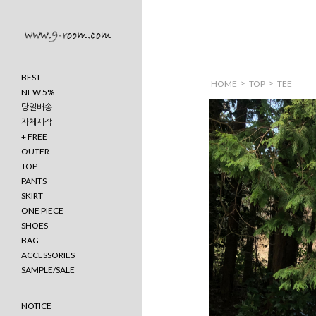
BEST
>
>
HOME
TOP
TEE
NEW 5%
당일배송
자체제작
+ FREE
OUTER
TOP
PANTS
SKIRT
ONE PIECE
SHOES
BAG
ACCESSORIES
SAMPLE/SALE
NOTICE