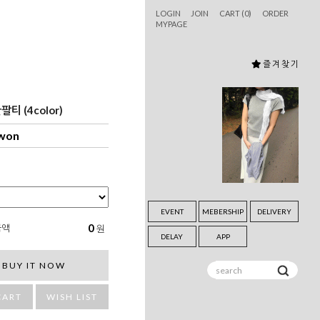
LOGIN
JOIN
CART (
0
)
ORDER
MYPAGE
즐 겨 찾 기
티 (4color)
 won
EVENT
MEBERSHIP
DELIVERY
0
금액
원
DELAY
APP
BUY IT NOW
CART
WISH LIST