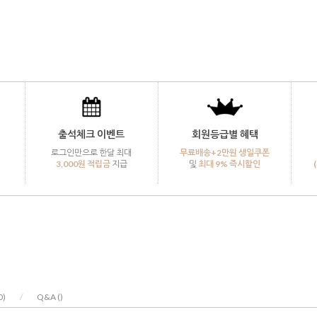
출석체크 이벤트
회원등급별 혜택
로그인만으로 한달 최대
무료배송+2만원 생일쿠폰
3,000원 적립금
지급
및
최대 9% 즉시할인
0
)
/
Q&A (
)