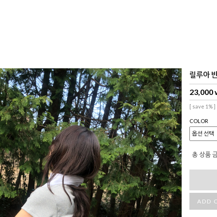
릴루아 반팔
23,000
[ save 1% ]
COLOR
총 상품 
ADD 