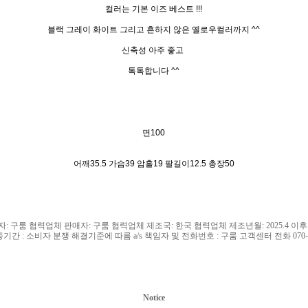
컬러는 기본 이즈 베스트 !!!
블랙 그레이 화이트 그리고 흔하지 않은 옐로우컬러까지 ^^
신축성 아주 좋고
톡톡합니다 ^^
면100
어깨35.5 가슴39 암홀19 팔길이12.5 총장50
자
:
구룸 협력업체 판매자
:
구룸 협력업체 제조국
: 한국
협력업체 제조년월
: 2025.4
이후
증기간
:
소비자 분쟁 해결기준에 따름
a/s
책임자 및 전화번호
:
구룸 고객센터 전화
070
Notice