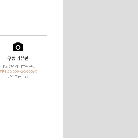
구룸 리뷰퀸
매월, 3명의 리뷰퀸선정
(최대 50,000~20,000원)
당첨쿠폰지급