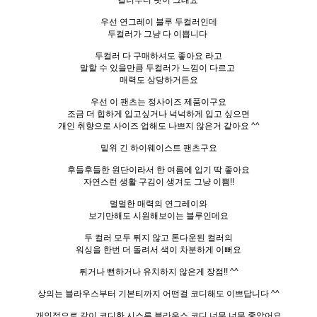
우선 연그레이 블루 두컬러인데
두컬러가 그냥 다 이쁩니다
두컬러 다 구매하셔도 좋아요 라고
말할 수 있을만큼 두컬러가 느낌이 다르고
매력도 상당하거든요
우선 이 팬츠는 정사이즈 제품이구요
조금 더 힙하게 입고싶거나 넉넉하게 입고 싶으면
개인 취향으로 사이즈 업해도 나쁘지 않은거 같아요 ^^
밑위 긴 하이웨이스트 팬츠구요
후들후들한 원단이라서 한 여름에 입기 딱 좋아요
자연스런 생활 구김이 생겨도 그냥 이쁨!!
멀멀한 매력의 연그레이와
보기만해도 시원해보이는 블루인데요
두 컬러 모두 튀지 않고 톤다운된 컬러의
워싱을 한번 더 돌려서 색이 차분하게 이뻐요
튀거나 뻔하거나 유치하지 않은게 장점!! ^^
상의는 블라우스부터 기본티까지 어떤걸 코디해도 이쁘답니다 ^^
개인적으로 같이 코디한 시스루 블라우스 코디 너무 너무 좋았어요