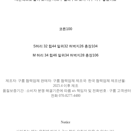
코튼100
S허리 32 힙44 밑위32 허벅지26 총장104
M 허리 34 힙46 밑위34 허벅지28 총장106
제조자
:
구룸 협력업체 판매자
:
구룸 협력업체 제조국
: 한국
협력업체 제조년월
:
2025.4
이후 제조
품질보증기간
:
소비자 분쟁 해결기준에 따름
a/s
책임자 및 전화번호
:
구룸 고객센터
전화
070-8277-4480
Notice