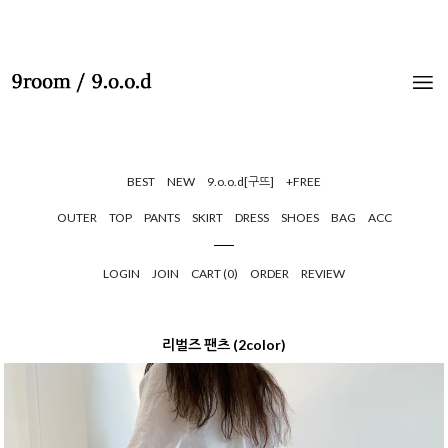
BEST
NEW
9.o.o.d[구뜨]
+FREE
OUTER
TOP
PANTS
SKIRT
DRESS
SHOES
BAG
ACC
LOGIN
JOIN
CART (
0
)
ORDER
REVIEW
리벌즈 팬츠 (2color)