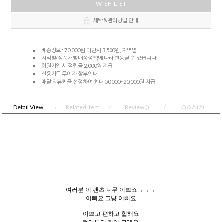
WISH LIST
세탁＆관리방법 안내
배송정보 : 70,000원 미만시 3,500원,
지역별
지역별/상품개별배송정책에 따라 변동될 수 있습니다
회원가입 시 적립금 2,000원 지급
신용카드 무이자 할부안내
매달 리뷰퀸을 선정하여 최대 50,000~20,000원 지급
Detail View
Related Item
Review
()
Q＆A
(2)
여러분 이 팬츠 너무 이쁘죠 ㅜㅜㅜ
이뻐요 그냥 이뻐요
이쁘고 편하고 힙해요
컬러부터 핏이 그래요