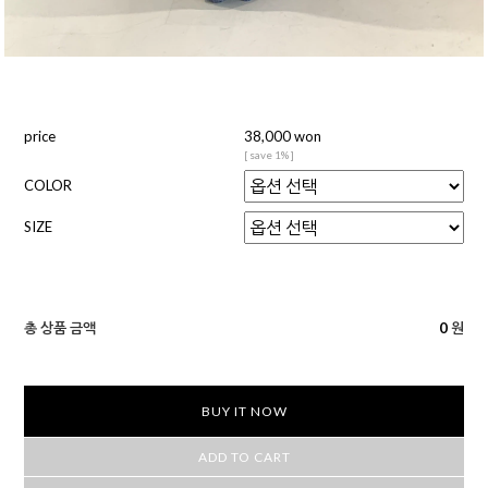
price
38,000 won
[ save 1% ]
COLOR
SIZE
총 상품 금액
0
원
BUY IT NOW
ADD TO CART