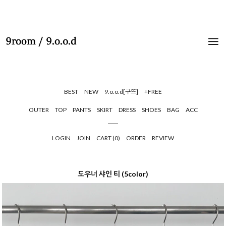
BEST
NEW
9.o.o.d[구뜨]
+FREE
OUTER
TOP
PANTS
SKIRT
DRESS
SHOES
BAG
ACC
LOGIN
JOIN
CART (
0
)
ORDER
REVIEW
도우너 샤인 티 (5color)