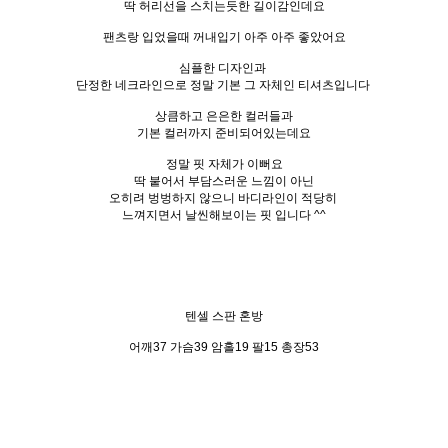
딱 허리선을 스치는듯한 길이감인데요
팬츠랑 입었을때 꺼내입기 아주 아주 좋았어요
심플한 디자인과
단정한 네크라인으로 정말 기본 그 자체인 티셔츠입니다
상큼하고 은은한 컬러들과
기본 컬러까지 준비되어있는데요
정말 핏 자체가 이뻐요
딱 붙어서 부담스러운 느낌이 아닌
오히려 벙벙하지 않으니 바디라인이 적당히
느껴지면서 날씬해보이는 핏 입니다 ^^
텐셀 스판 혼방
어깨37 가슴39 암홀19 팔15 총장53