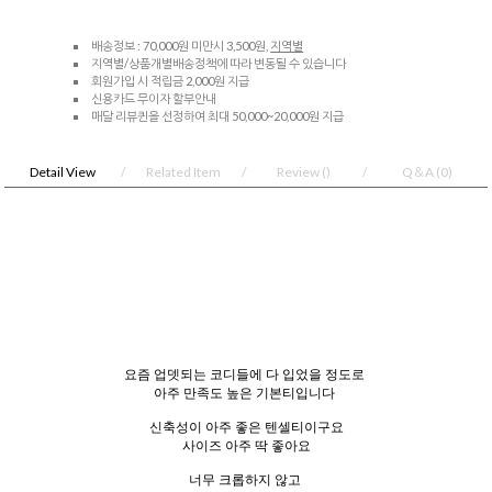
배송정보 : 70,000원 미만시 3,500원,
지역별
지역별/상품개별배송정책에 따라 변동될 수 있습니다
회원가입 시 적립금 2,000원 지급
신용카드 무이자 할부안내
매달 리뷰퀸을 선정하여 최대 50,000~20,000원 지급
Detail View
Related Item
Review
()
Q＆A
(0)
요즘 업뎃되는 코디들에 다 입었을 정도로
아주 만족도 높은 기본티입니다
신축성이 아주 좋은 텐셀티이구요
사이즈 아주 딱 좋아요
너무 크롭하지 않고