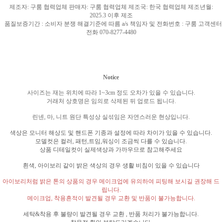
제조자
:
구룸 협력업체 판매자
:
구룸 협력업체 제조국
: 한국
협력업체 제조년월
:
2025.3
이후 제조
품질보증기간
:
소비자 분쟁 해결기준에 따름
a/s
책임자 및 전화번호
:
구룸 고객센터
전화
070-8277-4480
Notice
사이즈는 재는 위치에 따라
1~3cm
정도 오차가 있을 수 있습니다
.
거래처 상호명은 임의로 삭제된 뒤 업로드 됩니다
.
린넨
,
마
,
니트 원단 특성상 실섞임은 자연스러운 현상입니다
.
색상은 모니터 해상도 및 핸드폰 기종과 설정에 따라 차이가 있을 수 있습니다
.
모델컷은 컬러
,
패턴
,
트임
,
워싱이 조금씩 다를 수 있습니다
.
상품 디테일컷이 실제색상과 가까우므로 참고해주세요
흰색
,
아이보리 같이 밝은 색상의 경우 생활 비침이 있을 수 있습니다
아이보리처럼 밝은 톤의 상품의 경우 메이크업에 유의하여 피팅해 보시길 권장해 드
립니다
.
메이크업
,
착용흔적이 발견될 경우 교환 및 반품이 불가능합니다
.
세탁
&
착용 후 불량이 발견될 경우 교환
,
반품 처리가 불가능합니다
.