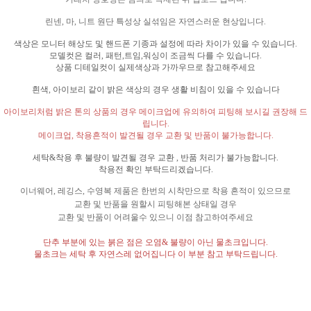
린넨
,
마
,
니트 원단 특성상 실섞임은 자연스러운 현상입니다
.
색상은 모니터 해상도 및 핸드폰 기종과 설정에 따라 차이가 있을 수 있습니다
.
모델컷은 컬러
,
패턴
,
트임
,
워싱이 조금씩 다를 수 있습니다
.
상품 디테일컷이 실제색상과 가까우므로 참고해주세요
흰색
,
아이보리 같이 밝은 색상의 경우 생활 비침이 있을 수 있습니다
아이보리처럼 밝은 톤의 상품의 경우 메이크업에 유의하여 피팅해 보시길 권장해 드
립니다
.
메이크업
,
착용흔적이 발견될 경우 교환 및 반품이 불가능합니다
.
세탁
&
착용 후 불량이 발견될 경우 교환
,
반품 처리가 불가능합니다
.
착용전 확인 부탁드리겠습니다
.
이너웨어
,
레깅스
,
수영복 제품은 한번의 시착만으로 착용 흔적이 있으므로
교환 및 반품을 원할시 피팅해본 상태일 경우
교환 및 반품이 어려울수 있으니 이점 참고하여주세요
단추 부분에 있는 붉은 점은 오염
&
불량이 아닌 물초크입니다
.
물초크는 세탁 후 자연스레 없어집니다 이 부분 참고 부탁드립니다
.