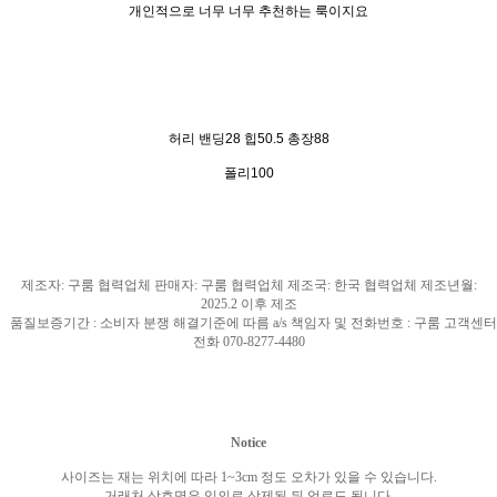
개인적으로 너무 너무 추천하는 룩이지요
허리 밴딩28 힙50.5 총장88
폴리100
제조자
:
구룸 협력업체 판매자
:
구룸 협력업체 제조국
: 한국
협력업체 제조년월
:
2025.2
이후 제조
품질보증기간
:
소비자 분쟁 해결기준에 따름
a/s
책임자 및 전화번호
:
구룸 고객센터
전화
070-8277-4480
Notice
사이즈는 재는 위치에 따라
1~3cm
정도 오차가 있을 수 있습니다
.
거래처 상호명은 임의로 삭제된 뒤 업로드 됩니다
.