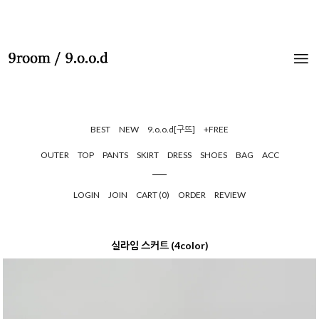
BEST
NEW
9.o.o.d[구뜨]
+FREE
OUTER
TOP
PANTS
SKIRT
DRESS
SHOES
BAG
ACC
LOGIN
JOIN
CART (
0
)
ORDER
REVIEW
실라임 스커트 (4color)