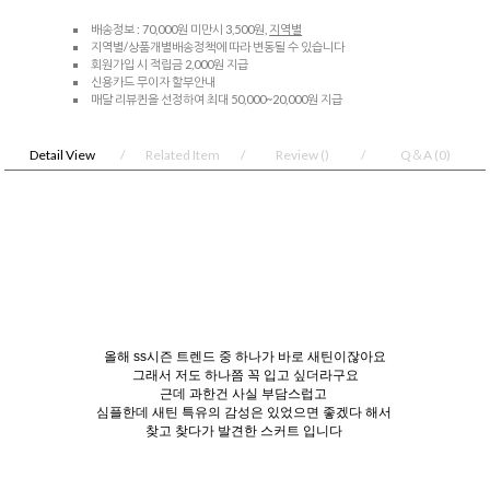
배송정보 : 70,000원 미만시 3,500원,
지역별
지역별/상품개별배송정책에 따라 변동될 수 있습니다
회원가입 시 적립금 2,000원 지급
신용카드 무이자 할부안내
매달 리뷰퀸을 선정하여 최대 50,000~20,000원 지급
Detail View
Related Item
Review
()
Q＆A
(0)
올해 ss시즌 트렌드 중 하나가 바로 새틴이잖아요
그래서 저도 하나쯤 꼭 입고 싶더라구요
근데 과한건 사실 부담스럽고
심플한데 새틴 특유의 감성은 있었으면 좋겠다 해서
찾고 찾다가 발견한 스커트 입니다