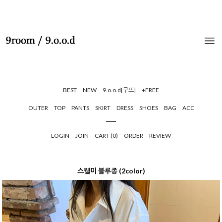
BEST
NEW
9.o.o.d[구뜨]
+FREE
OUTER
TOP
PANTS
SKIRT
DRESS
SHOES
BAG
ACC
LOGIN
JOIN
CART (
0
)
ORDER
REVIEW
스웰미 블루종 (2color)