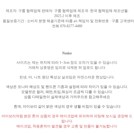
제조자
:
구룸 협력업체 판매자
:
구룸 협력업체 제조국
: 한국
협력업체 제조년월
:
2025.2
이후 제조
품질보증기간
:
소비자 분쟁 해결기준에 따름
a/s
책임자 및 전화번호
:
구룸 고객센터
전화
070-8277-4480
Notice
사이즈는 재는 위치에 따라
1~3cm
정도 오차가 있을 수 있습니다
.
거래처 상호명은 임의로 삭제된 뒤 업로드 됩니다
.
린넨
,
마
,
니트 원단 특성상 실섞임은 자연스러운 현상입니다
.
색상은 모니터 해상도 및 핸드폰 기종과 설정에 따라 차이가 있을 수 있습니다
.
모델컷은 컬러
,
패턴
,
트임
,
워싱이 조금씩 다를 수 있습니다
.
상품 디테일컷이 실제색상과 가까우므로 참고해주세요
흰색
,
아이보리 같이 밝은 색상의 경우 생활 비침이 있을 수 있습니다
아이보리처럼 밝은 톤의 상품의 경우 메이크업에 유의하여 피팅해 보시길 권장해 드
립니다
.
메이크업
,
착용흔적이 발견될 경우 교환 및 반품이 불가능합니다
.