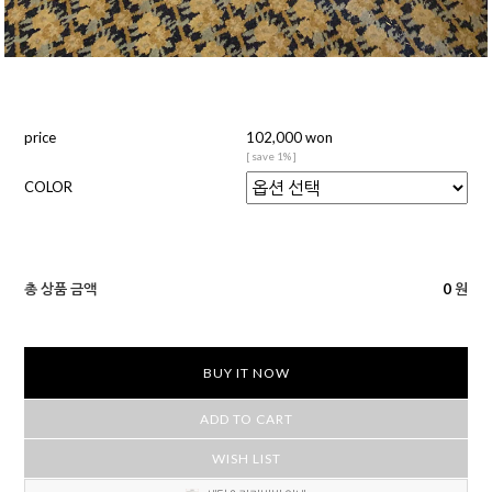
price
102,000 won
[ save 1% ]
COLOR
총 상품 금액
0
원
BUY IT NOW
ADD TO CART
WISH LIST