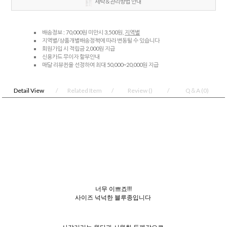
세탁＆관리방법 안내
배송정보 : 70,000원 미만시 3,500원,
지역별
지역별/상품개별배송정책에 따라 변동될 수 있습니다
회원가입 시 적립금 2,000원 지급
신용카드 무이자 할부안내
매달 리뷰퀸을 선정하여 최대 50,000~20,000원 지급
Detail View
Related Item
Review
()
Q＆A
(0)
너무 이쁘죠!!!
사이즈 넉넉한 블루종입니다