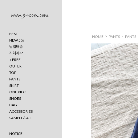
BEST
>
>
HOME
PANTS
PANTS
NEW 5%
당일배송
자체제작
+ FREE
OUTER
TOP
PANTS
SKIRT
ONE PIECE
SHOES
BAG
ACCESSORIES
SAMPLE/SALE
NOTICE