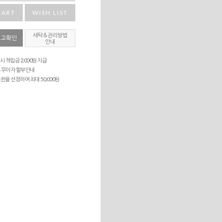
CART
WISH LIST
세탁＆관리방법
재고확인
안내
시 적립금 2,000원 지급
 무이자 할부안내
퀸을 선정하여 최대 50,000원