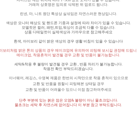
거래처 상호명은 임의로 삭제된 뒤 업로드 됩니다
.
린넨
,
마
,
니트 원단 특성상 실섞임은 자연스러운 현상입니다
.
색상은 모니터 해상도 및 핸드폰 기종과 설정에 따라 차이가 있을 수 있습니다
.
모델컷은 컬러
,
패턴
,
트임
,
워싱이 조금씩 다를 수 있습니다
.
상품 디테일컷이 실제색상과 가까우므로 참고해주세요
흰색
,
아이보리 같이 밝은 색상의 경우 생활 비침이 있을 수 있습니다
이보리처럼 밝은 톤의 상품의 경우 메이크업에 유의하여 피팅해 보시길 권장해 드립
메이크업
,
착용흔적이 발견될 경우 교환 및 반품이 불가능합니다
.
세탁
&
착용 후 불량이 발견될 경우 교환
,
반품 처리가 불가능합니다
.
착용전 확인 부탁드리겠습니다
.
이너웨어
,
레깅스
,
수영복 제품은 한번의 시착만으로 착용 흔적이 있으므로
교환 및 반품을 원할시 피팅해본 상태일 경우
교환 및 반품이 어려울수 있으니 이점 참고하여주세요
단추 부분에 있는 붉은 점은 오염
&
불량이 아닌 물초크입니다
.
물초크는 세탁 후 자연스레 없어집니다 이 부분 참고 부탁드립니다
.