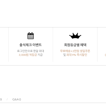
출석체크 이벤트
회원등급별 혜택
로그인만으로 한달 최대
무료배송+2만원 생일쿠폰
3,000원 적립금
지급
및
최대 9% 즉시할인
0
)
/
Q&A (
)