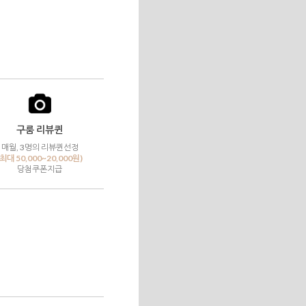
구룸 리뷰퀸
매월, 3명의 리뷰퀸선정
(최대 50,000~20,000원)
당첨쿠폰지급