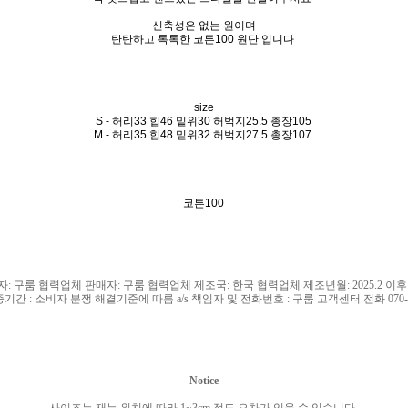
신축성은 없는 원이며
탄탄하고 톡톡한 코튼100 원단 입니다
size
S - 허리33 힙46 밑위30 허벅지25.5 총장105
M - 허리35 힙48 밑위32 허벅지27.5 총장107
코튼100
자
:
구룸 협력업체 판매자
:
구룸 협력업체 제조국
: 한국
협력업체 제조년월
: 2025.2
이후
증기간
:
소비자 분쟁 해결기준에 따름
a/s
책임자 및 전화번호
:
구룸 고객센터 전화
070
Notice
사이즈는 재는 위치에 따라
1~3cm
정도 오차가 있을 수 있습니다
.