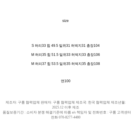
size
S 허리33 힙 49.5 밑위31 허벅지31 총장104
M 허리35 힙 51.5 밑위33 허벅지33 총장106
M 허리37 힙 53.5 밑위35 허벅지35 총장108
면100
제조자
:
구룸 협력업체 판매자
:
구룸 협력업체 제조국
: 한국
협력업체 제조년월
:
2025.12
이후 제조
품질보증기간
:
소비자 분쟁 해결기준에 따름
a/s
책임자 및 전화번호
:
구룸 고객센터
전화
070-8277-4480