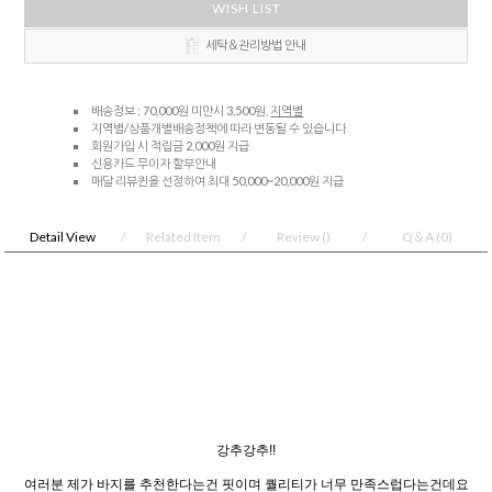
WISH LIST
세탁＆관리방법 안내
배송정보 : 70,000원 미만시 3,500원,
지역별
지역별/상품개별배송정책에 따라 변동될 수 있습니다
회원가입 시 적립금 2,000원 지급
신용카드 무이자 할부안내
매달 리뷰퀸을 선정하여 최대 50,000~20,000원 지급
Detail View
Related Item
Review
()
Q＆A
(0)
강추강추!!
여러분 제가 바지를 추천한다는건 핏이며 퀄리티가 너무 만족스럽다는건데요