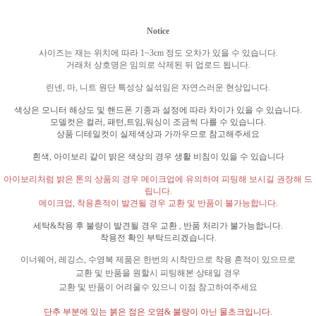
Notice
사이즈는 재는 위치에 따라
1~3cm
정도 오차가 있을 수 있습니다
.
거래처 상호명은 임의로 삭제된 뒤 업로드 됩니다
.
린넨
,
마
,
니트 원단 특성상 실섞임은 자연스러운 현상입니다
.
색상은 모니터 해상도 및 핸드폰 기종과 설정에 따라 차이가 있을 수 있습니다
.
모델컷은 컬러
,
패턴
,
트임
,
워싱이 조금씩 다를 수 있습니다
.
상품 디테일컷이 실제색상과 가까우므로 참고해주세요
흰색
,
아이보리 같이 밝은 색상의 경우 생활 비침이 있을 수 있습니다
아이보리처럼 밝은 톤의 상품의 경우 메이크업에 유의하여 피팅해 보시길 권장해 드
립니다
.
메이크업
,
착용흔적이 발견될 경우 교환 및 반품이 불가능합니다
.
세탁
&
착용 후 불량이 발견될 경우 교환
,
반품 처리가 불가능합니다
.
착용전 확인 부탁드리겠습니다
.
이너웨어
,
레깅스
,
수영복 제품은 한번의 시착만으로 착용 흔적이 있으므로
교환 및 반품을 원할시 피팅해본 상태일 경우
교환 및 반품이 어려울수 있으니 이점 참고하여주세요
단추 부분에 있는 붉은 점은 오염
&
불량이 아닌 물초크입니다
.