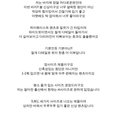
저는 바지에 정말 까다로운편인데
이번 바지!! 봄 신상이구요 너무 얄팍한 원단이 아닌
적당히 힘이있어서 간절기에 입기 좋고
아랫배도 탁 잡아줘서 너무 좋더라구요
하이웨이스트 팬츠로 밑위가 긴 타입이며
와이드핏이면서도 절개 디테일이 들어가서
더 길어보이고 다리라인이 이뻐보이는 효과도 쏠쏠했어요
기본인듯 기본아닌!!
절개 디테일로 핏이 한층 더 이쁘답니다
정사이즈 제품이구요
신축성있는 원단은 아니지만
1-2회 입으면 내 몸에 맞게 아주 편해지는 팬츠이지요
평소 즐겨 입는 사이즈 권장드리구요
저는 얼마전 출산해서 현재는 m사이즈로 편하게 입었습니다
S,M,L 세가지 사이즈로 나오는 제품이며
상의만 바꿔서 두루두루 입기 좋은 신상 팬츠입니다