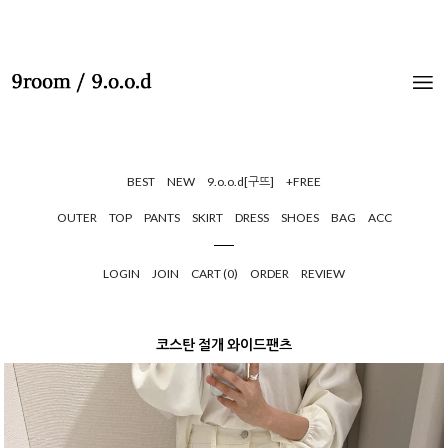
BEST
NEW
9.o.o.d[구뜨]
+FREE
OUTER
TOP
PANTS
SKIRT
DRESS
SHOES
BAG
ACC
LOGIN
JOIN
CART (
0
)
ORDER
REVIEW
코스탄 절개 와이드팬츠