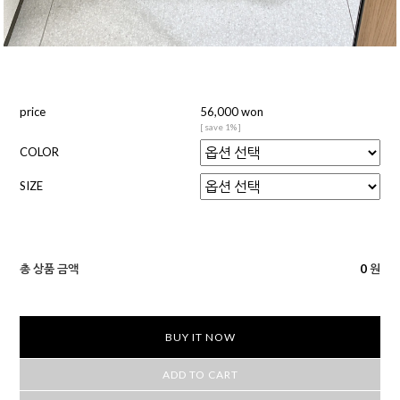
price
56,000 won
[ save 1% ]
COLOR
SIZE
총 상품 금액
0
원
BUY IT NOW
ADD TO CART