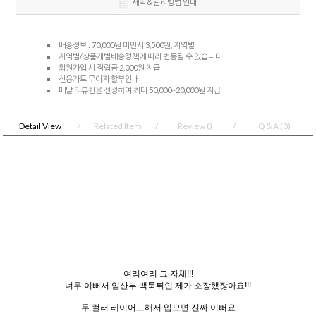
세탁＆관리방법 안내
배송정보 : 70,000원 미만시 3,500원,
지역별
지역별/상품개별배송정책에 따라 변동될 수 있습니다
회원가입 시 적립금 2,000원 지급
신용카드 무이자 할부안내
매달 리뷰퀸을 선정하여 최대 50,000~20,000원 지급
Detail View
Related Item
Review
()
Q＆A
(0)
여리여리 그 자체!!!
너무 이뻐서 임산부 백툭튀인 제가 소장했잖아요!!!
두 컬러 레이어드해서 입으면 진짜 이뻐요