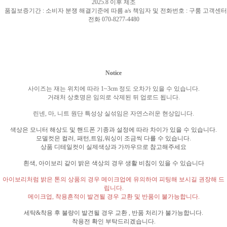
2025.8
이후 제조
품질보증기간
:
소비자 분쟁 해결기준에 따름
a/s
책임자 및 전화번호
:
구룸 고객센터
전화
070-8277-4480
Notice
사이즈는 재는 위치에 따라
1~3cm
정도 오차가 있을 수 있습니다
.
거래처 상호명은 임의로 삭제된 뒤 업로드 됩니다
.
린넨
,
마
,
니트 원단 특성상 실섞임은 자연스러운 현상입니다
.
색상은 모니터 해상도 및 핸드폰 기종과 설정에 따라 차이가 있을 수 있습니다
.
모델컷은 컬러
,
패턴
,
트임
,
워싱이 조금씩 다를 수 있습니다
.
상품 디테일컷이 실제색상과 가까우므로 참고해주세요
흰색
,
아이보리 같이 밝은 색상의 경우 생활 비침이 있을 수 있습니다
아이보리처럼 밝은 톤의 상품의 경우 메이크업에 유의하여 피팅해 보시길 권장해 드
립니다
.
메이크업
,
착용흔적이 발견될 경우 교환 및 반품이 불가능합니다
.
세탁
&
착용 후 불량이 발견될 경우 교환
,
반품 처리가 불가능합니다
.
착용전 확인 부탁드리겠습니다
.