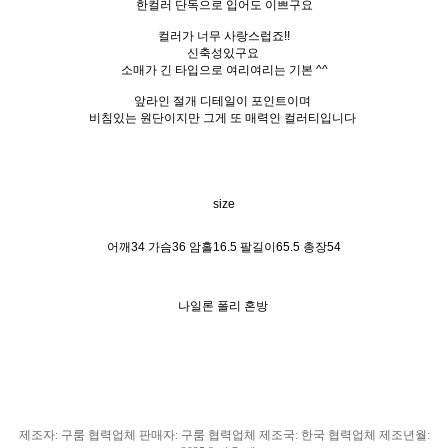
한컬러 단독으로 입어도 이쁘구요
컬러가 너무 사랑스럽죠!!
신축성있구요
소매가 긴 타입으로 여리여리는 기본 ^^
앞라인 절개 디테일이 포인트이며
비침있는 원단이지만 그게 또 매력인 컬러티입니다
size
어깨34 가슴36 암홀16.5 팔길이65.5 총장54
나일론 폴리 혼방
제조자
:
구룸 협력업체 판매자
:
구룸 협력업체 제조국
: 한국
협력업체 제조년월
: