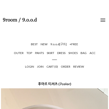
BEST
NEW
9.o.o.d[구뜨]
+FREE
OUTER
TOP
PANTS
SKIRT
DRESS
SHOES
BAG
ACC
LOGIN
JOIN
CART (
0
)
ORDER
REVIEW
후아르 티셔츠 (7color)