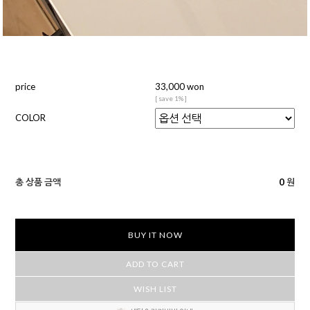
price
33,000 won
[ save 1% ]
COLOR
총 상품 금액
0
원
BUY IT NOW
ADD TO CART
WISH LIST