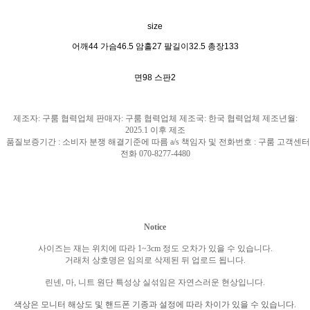
size
어깨44 가슴46.5 암홀27 팔길이32.5 총장133
면98 스판2
제조자
:
구룸 협력업체 판매자
:
구룸 협력업체 제조국
: 한국
협력업체 제조년월
:
2025.1
이후 제조
품질보증기간
:
소비자 분쟁 해결기준에 따름
a/s
책임자 및 전화번호
:
구룸 고객센터
전화
070-8277-4480
Notice
사이즈는 재는 위치에 따라
1~3cm
정도 오차가 있을 수 있습니다
.
거래처 상호명은 임의로 삭제된 뒤 업로드 됩니다
.
린넨
,
마
,
니트 원단 특성상 실섞임은 자연스러운 현상입니다
.
색상은 모니터 해상도 및 핸드폰 기종과 설정에 따라 차이가 있을 수 있습니다
.