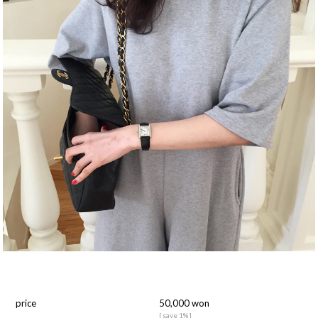
price
50,000 won
[ save 1% ]