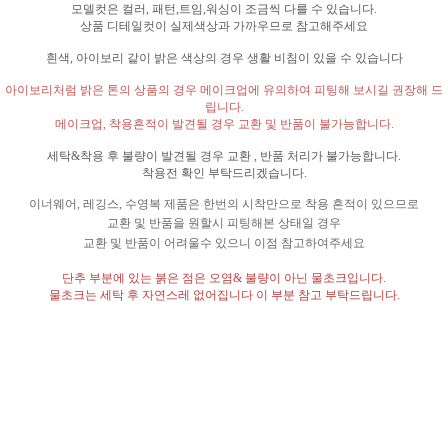
모델컷은 컬러
,
패턴
,
트임
,
워싱이 조금씩 다를 수 있습니다
.
상품 디테일컷이 실제색상과 가까우므로 참고해주세요
흰색
,
아이보리 같이 밝은 색상의 경우 생활 비침이 있을 수 있습니다
아이보리처럼 밝은 톤의 상품의 경우 메이크업에 유의하여 피팅해 보시길 권장해 드
립니다
.
메이크업
,
착용흔적이 발견될 경우 교환 및 반품이 불가능합니다
.
세탁
&
착용 후 불량이 발견될 경우 교환
,
반품 처리가 불가능합니다
.
착용전 확인 부탁드리겠습니다
.
이너웨어
,
레깅스
,
수영복 제품은 한번의 시착만으로 착용 흔적이 있으므로
교환 및 반품을 원할시 피팅해본 상태일 경우
교환 및 반품이 어려울수 있으니 이점 참고하여주세요
단추 부분에 있는 붉은 점은 오염
&
불량이 아닌 물초크입니다
.
물초크는 세탁 후 자연스레 없어집니다 이 부분 참고 부탁드립니다
.