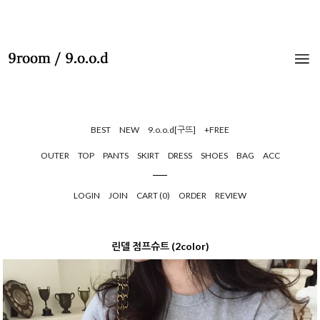
BEST
NEW
9.o.o.d[구뜨]
+FREE
OUTER
TOP
PANTS
SKIRT
DRESS
SHOES
BAG
ACC
LOGIN
JOIN
CART (
0
)
ORDER
REVIEW
린델 점프슈트 (2color)