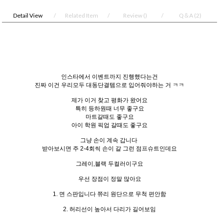
Detail View
Related Item
Review
()
Q＆A
(2)
인스타에서 이벤트까지 진행했다는건
진짜 이건 우리모두 대동단결템으로 입어줘야하는 거 ㅋㅋ
제가 이거 찾고 평화가 왔어요
특히 등하원때 너무 좋구요
마트갈때도 좋구요
아이 학원 픽업 갈때도 좋구요
그냥 손이 계속 갑니다
받아보시면 주 2-4회씩 손이 갈 그런 점프슈트인데요
그레이,블랙 두컬러이구요
우선 장점이 정말 많아요
1. 면 스판입니다 쮸리 원단으로 무척 편안함
2. 허리선이 높아서 다리가 길어보임