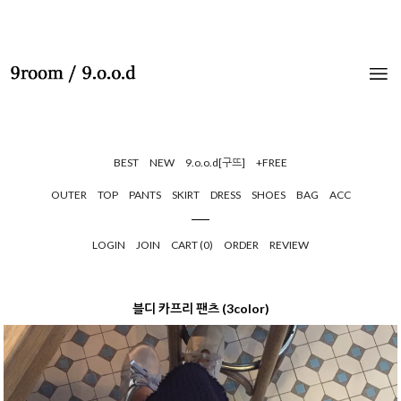
BEST
NEW
9.o.o.d[구뜨]
+FREE
OUTER
TOP
PANTS
SKIRT
DRESS
SHOES
BAG
ACC
LOGIN
JOIN
CART (
0
)
ORDER
REVIEW
블디 카프리 팬츠 (3color)