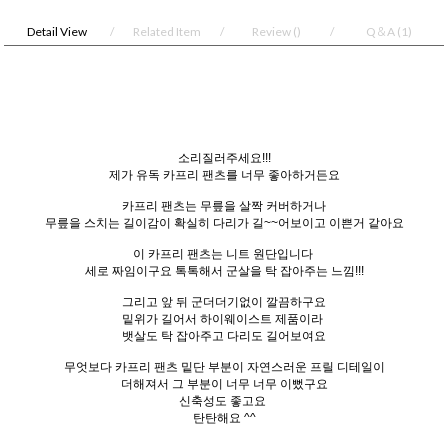
Detail View
Related Item
Review
()
Q＆A
(1)
소리질러주세요!!!
제가 유독 카프리 팬츠를 너무 좋아하거든요
카프리 팬츠는 무릎을 살짝 커버하거나
무릎을 스치는 길이감이 확실히 다리가 길~~어보이고 이쁜거 같아요
이 카프리 팬츠는 니트 원단입니다
세로 짜임이구요 톡톡해서 군살을 탁 잡아주는 느낌!!!
그리고 앞 뒤 군더더기없이 깔끔하구요
밑위가 길어서 하이웨이스트 제품이라
뱃살도 탁 잡아주고 다리도 길어보여요
무엇보다 카프리 팬츠 밑단 부분이 자연스러운 프릴 디테일이
더해져서 그 부분이 너무 너무 이뻤구요
신축성도 좋고요
탄탄해요 ^^