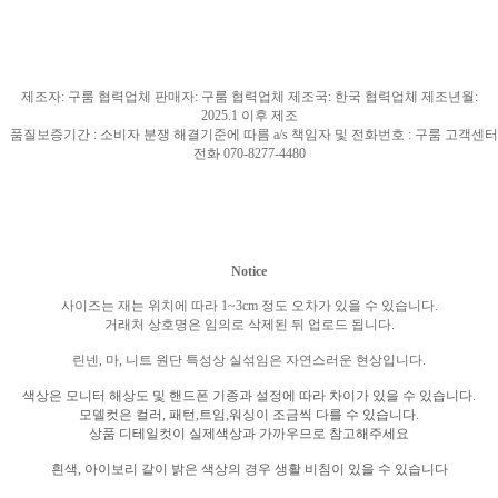
제조자
:
구룸 협력업체 판매자
:
구룸 협력업체 제조국
: 한국
협력업체 제조년월
:
2025.1
이후 제조
품질보증기간
:
소비자 분쟁 해결기준에 따름
a/s
책임자 및 전화번호
:
구룸 고객센터
전화
070-8277-4480
Notice
사이즈는 재는 위치에 따라
1~3cm
정도 오차가 있을 수 있습니다
.
거래처 상호명은 임의로 삭제된 뒤 업로드 됩니다
.
린넨
,
마
,
니트 원단 특성상 실섞임은 자연스러운 현상입니다
.
색상은 모니터 해상도 및 핸드폰 기종과 설정에 따라 차이가 있을 수 있습니다
.
모델컷은 컬러
,
패턴
,
트임
,
워싱이 조금씩 다를 수 있습니다
.
상품 디테일컷이 실제색상과 가까우므로 참고해주세요
흰색
,
아이보리 같이 밝은 색상의 경우 생활 비침이 있을 수 있습니다