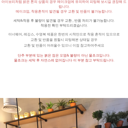
아이보리처럼 밝은 톤의 상품의 경우 메이크업에 유의하여 피팅해 보시길 권장해 드
립니다
.
메이크업
,
착용흔적이 발견될 경우 교환 및 반품이 불가능합니다
.
세탁
&
착용 후 불량이 발견될 경우 교환
,
반품 처리가 불가능합니다
.
착용전 확인 부탁드리겠습니다
.
이너웨어
,
레깅스
,
수영복 제품은 한번의 시착만으로 착용 흔적이 있으므로
교환 및 반품을 원할시 피팅해본 상태일 경우
교환 및 반품이 어려울수 있으니 이점 참고하여주세요
단추 부분에 있는 붉은 점은 오염
&
불량이 아닌 물초크입니다
.
물초크는 세탁 후 자연스레 없어집니다 이 부분 참고 부탁드립니다
.