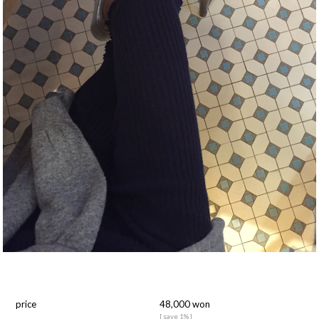
price
48,000 won
[ save 1% ]