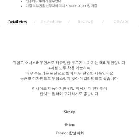
신용카드 무이자 할부안내
매달 리뷰퀸을 선정하여 최대 50,000~20,000원 지급
Detail View
Related Item
Review
()
Q＆A
(0)
귀엽고 소녀스러우면서도 캐쥬얼한 무드가 느껴지는 메리제인입니다
4계절 모두 착용 가능하며
매우 부드러운 원단으로 발이 너무 편안한 제품인데요
둥근코 디자인으로 부담스럽지 않아 데일리템으로 좋습니다
정사이즈 제품이지만 양말 착용시 더 편안하게
한치수 업하여 구매하셔도 좋습니다
Size tip
굽 1cm
Fabric :
합성피혁