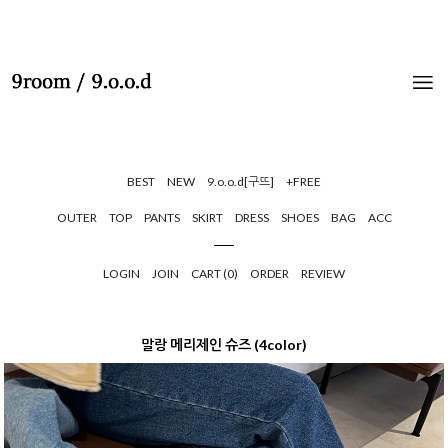
BEST
NEW
9.o.o.d[구뜨]
+FREE
OUTER
TOP
PANTS
SKIRT
DRESS
SHOES
BAG
ACC
LOGIN
JOIN
CART (
0
)
ORDER
REVIEW
말랑 메리제인 슈즈 (4color)