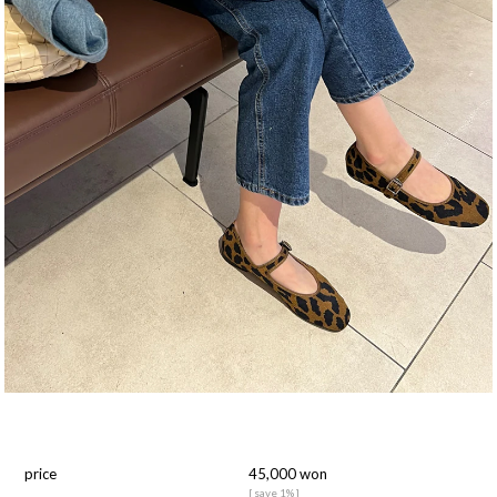
price
45,000 won
[ save 1% ]