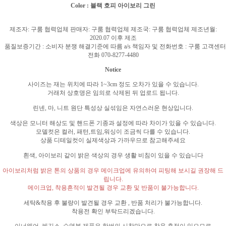
Color : 블랙 호피 아이보리 그린
제조자
:
구룸 협력업체 판매자
:
구룸 협력업체 제조국
:
구룸 협력업체 제조년월
:
2020.07
이후 제조
품질보증기간
:
소비자 분쟁 해결기준에 따름
a/s
책임자 및 전화번호
:
구룸 고객센터
전화
070-8277-4480
Notice
사이즈는 재는 위치에 따라
1~3cm
정도 오차가 있을 수 있습니다
.
거래처 상호명은 임의로 삭제된 뒤 업로드 됩니다
.
린넨
,
마
,
니트 원단 특성상 실섞임은 자연스러운 현상입니다
.
색상은 모니터 해상도 및 핸드폰 기종과 설정에 따라 차이가 있을 수 있습니다
.
모델컷은 컬러
,
패턴
,
트임
,
워싱이 조금씩 다를 수 있습니다
.
상품 디테일컷이 실제색상과 가까우므로 참고해주세요
흰색
,
아이보리 같이 밝은 색상의 경우 생활 비침이 있을 수 있습니다
아이보리처럼 밝은 톤의 상품의 경우 메이크업에 유의하여 피팅해 보시길 권장해 드
립니다
.
메이크업
,
착용흔적이 발견될 경우 교환 및 반품이 불가능합니다
.
세탁
&
착용 후 불량이 발견될 경우 교환
,
반품 처리가 불가능합니다
.
착용전 확인 부탁드리겠습니다
.