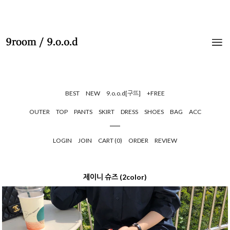
BEST
NEW
9.o.o.d[구뜨]
+FREE
OUTER
TOP
PANTS
SKIRT
DRESS
SHOES
BAG
ACC
LOGIN
JOIN
CART (
0
)
ORDER
REVIEW
제이니 슈즈 (2color)