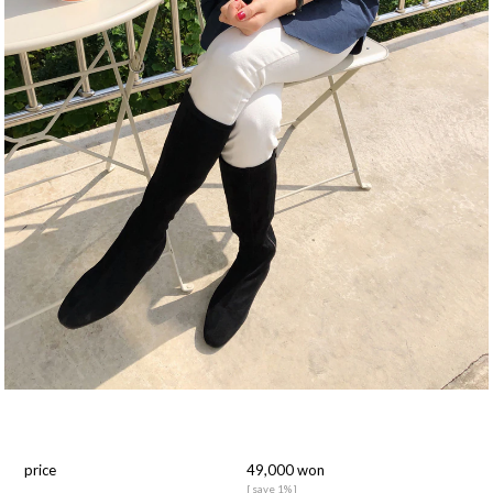
price
49,000 won
[ save 1% ]