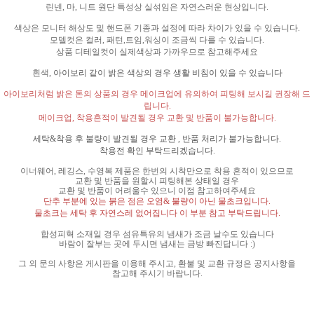
린넨
,
마
,
니트 원단 특성상 실섞임은 자연스러운 현상입니다
.
색상은 모니터 해상도 및 핸드폰 기종과 설정에 따라 차이가 있을 수 있습니다
.
모델컷은 컬러
,
패턴
,
트임
,
워싱이 조금씩 다를 수 있습니다
.
상품 디테일컷이 실제색상과 가까우므로 참고해주세요
흰색
,
아이보리 같이 밝은 색상의 경우 생활 비침이 있을 수 있습니다
아이보리처럼 밝은 톤의 상품의 경우 메이크업에 유의하여 피팅해 보시길 권장해 드
립니다
.
메이크업
,
착용흔적이 발견될 경우 교환 및 반품이 불가능합니다
.
세탁
&
착용 후 불량이 발견될 경우 교환
,
반품 처리가 불가능합니다
.
착용전 확인 부탁드리겠습니다
.
이너웨어
,
레깅스
,
수영복 제품은 한번의 시착만으로 착용 흔적이 있으므로
교환 및 반품을 원할시 피팅해본 상태일 경우
교환 및 반품이 어려울수 있으니 이점 참고하여주세요
단추 부분에 있는 붉은 점은 오염
&
불량이 아닌 물초크입니다
.
물초크는 세탁 후 자연스레 없어집니다 이 부분 참고 부탁드립니다
.
합성피혁 소재일 경우 섬유특유의 냄새가 조금 날수도 있습니다
바람이 잘부는 곳에 두시면 냄새는 금방 빠진답니다
:)
그 외 문의 사항은 게시판을 이용해 주시고
,
환불 및 교환 규정은 공지사항을
참고해 주시기 바랍니다
.