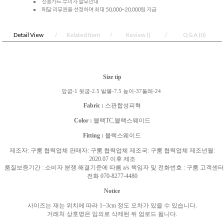
신용카드 무이자 할부안내
매달 리뷰퀸을 선정하여 최대 50,000~20,000원 지급
Detail View
Related Item
Review
()
Q＆A
(0)
Size tip
앞굽-1 뒷굽-2.5 발볼-7.5 높이-37둘레-24
Fabric :
스판합성피혁
Color :
블랙TC,블랙스웨이드
Fitting :
블랙스웨이드
제조자
:
구룸 협력업체 판매자
:
구룸 협력업체 제조국
:
구룸 협력업체 제조년월
:
2020.07
이후 제조
품질보증기간
:
소비자 분쟁 해결기준에 따름
a/s
책임자 및 전화번호
:
구룸 고객센터
전화
070-8277-4480
Notice
사이즈는 재는 위치에 따라
1~3cm
정도 오차가 있을 수 있습니다
.
거래처 상호명은 임의로 삭제된 뒤 업로드 됩니다
.