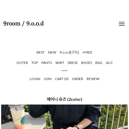
BEST
NEW
9.o.o.d[구뜨]
+FREE
OUTER
TOP
PANTS
SKIRT
DRESS
SHOES
BAG
ACC
LOGIN
JOIN
CART (
0
)
ORDER
REVIEW
제이니 슈즈 (2color)