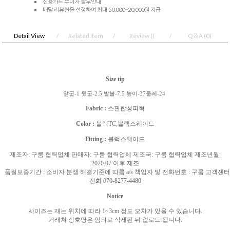
신용카드 무이자 할부안내
매달 리뷰퀸을 선정하여 최대 50,000~20,000원 지급
Detail View
Related Item
Review
()
Q＆A
(0)
Size tip
앞굽-1 뒷굽-2.5 발볼-7.5 높이-37둘레-24
Fabric :
스판합성피혁
Color :
블랙TC,블랙스웨이드
Fitting :
블랙스웨이드
제조자
:
구룸 협력업체 판매자
:
구룸 협력업체 제조국
:
구룸 협력업체 제조년월
:
2020.07
이후 제조
품질보증기간
:
소비자 분쟁 해결기준에 따름
a/s
책임자 및 전화번호
:
구룸 고객센터
전화
070-8277-4480
Notice
사이즈는 재는 위치에 따라
1~3cm
정도 오차가 있을 수 있습니다
.
거래처 상호명은 임의로 삭제된 뒤 업로드 됩니다
.