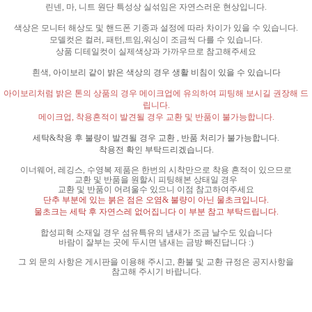
린넨
,
마
,
니트 원단 특성상 실섞임은 자연스러운 현상입니다
.
색상은 모니터 해상도 및 핸드폰 기종과 설정에 따라 차이가 있을 수 있습니다
.
모델컷은 컬러
,
패턴
,
트임
,
워싱이 조금씩 다를 수 있습니다
.
상품 디테일컷이 실제색상과 가까우므로 참고해주세요
흰색
,
아이보리 같이 밝은 색상의 경우 생활 비침이 있을 수 있습니다
아이보리처럼 밝은 톤의 상품의 경우 메이크업에 유의하여 피팅해 보시길 권장해 드
립니다
.
메이크업
,
착용흔적이 발견될 경우 교환 및 반품이 불가능합니다
.
세탁
&
착용 후 불량이 발견될 경우 교환
,
반품 처리가 불가능합니다
.
착용전 확인 부탁드리겠습니다
.
이너웨어
,
레깅스
,
수영복 제품은 한번의 시착만으로 착용 흔적이 있으므로
교환 및 반품을 원할시 피팅해본 상태일 경우
교환 및 반품이 어려울수 있으니 이점 참고하여주세요
단추 부분에 있는 붉은 점은 오염
&
불량이 아닌 물초크입니다
.
물초크는 세탁 후 자연스레 없어집니다 이 부분 참고 부탁드립니다
.
합성피혁 소재일 경우 섬유특유의 냄새가 조금 날수도 있습니다
바람이 잘부는 곳에 두시면 냄새는 금방 빠진답니다
:)
그 외 문의 사항은 게시판을 이용해 주시고
,
환불 및 교환 규정은 공지사항을
참고해 주시기 바랍니다
.