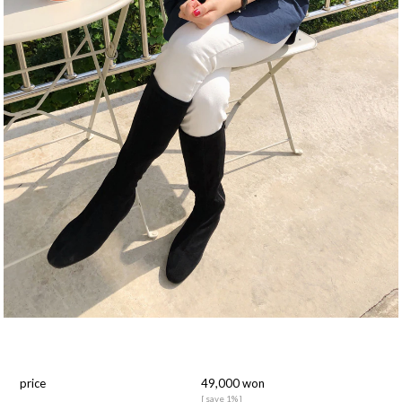
price
49,000 won
[ save 1% ]