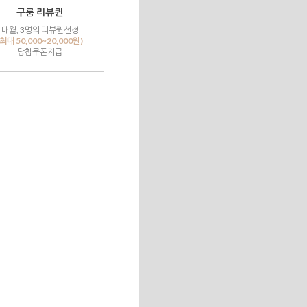
구룸 리뷰퀸
매월, 3명의 리뷰퀸선정
(최대 50,000~20,000원)
당첨쿠폰지급