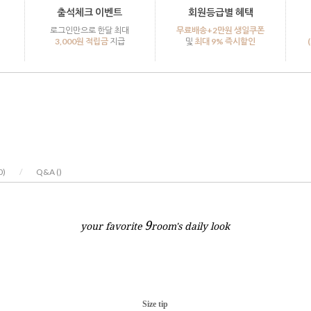
출석체크 이벤트
회원등급별 혜택
로그인만으로 한달 최대
무료배송+2만원 생일쿠폰
3,000원 적립금
지급
및
최대 9% 즉시할인
0
)
/
Q&A (
)
9
your favorite
room's daily look
Size tip