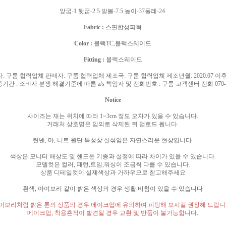
앞굽-1 뒷굽-2.5 발볼-7.5 높이-37둘레-24
Fabric :
스판합성피혁
Color :
블랙TC,블랙스웨이드
Fitting :
블랙스웨이드
자
:
구룸 협력업체 판매자
:
구룸 협력업체 제조국
:
구룸 협력업체 제조년월
: 2020.07
이후
증기간
:
소비자 분쟁 해결기준에 따름
a/s
책임자 및 전화번호
:
구룸 고객센터 전화
070
Notice
사이즈는 재는 위치에 따라
1~3cm
정도 오차가 있을 수 있습니다
.
거래처 상호명은 임의로 삭제된 뒤 업로드 됩니다
.
린넨
,
마
,
니트 원단 특성상 실섞임은 자연스러운 현상입니다
.
색상은 모니터 해상도 및 핸드폰 기종과 설정에 따라 차이가 있을 수 있습니다
.
모델컷은 컬러
,
패턴
,
트임
,
워싱이 조금씩 다를 수 있습니다
.
상품 디테일컷이 실제색상과 가까우므로 참고해주세요
흰색
,
아이보리 같이 밝은 색상의 경우 생활 비침이 있을 수 있습니다
이보리처럼 밝은 톤의 상품의 경우 메이크업에 유의하여 피팅해 보시길 권장해 드립
메이크업
,
착용흔적이 발견될 경우 교환 및 반품이 불가능합니다
.