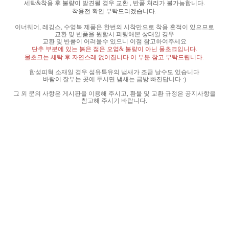
세탁
&
착용 후 불량이 발견될 경우 교환
,
반품 처리가 불가능합니다
.
착용전 확인 부탁드리겠습니다
.
이너웨어
,
레깅스
,
수영복 제품은 한번의 시착만으로 착용 흔적이 있으므로
교환 및 반품을 원할시 피팅해본 상태일 경우
교환 및 반품이 어려울수 있으니 이점 참고하여주세요
단추 부분에 있는 붉은 점은 오염
&
불량이 아닌 물초크입니다
.
물초크는 세탁 후 자연스레 없어집니다 이 부분 참고 부탁드립니다
.
합성피혁 소재일 경우 섬유특유의 냄새가 조금 날수도 있습니다
바람이 잘부는 곳에 두시면 냄새는 금방 빠진답니다
:)
그 외 문의 사항은 게시판을 이용해 주시고
,
환불 및 교환 규정은 공지사항을
참고해 주시기 바랍니다
.