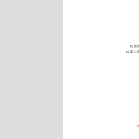
제조
품질보
아