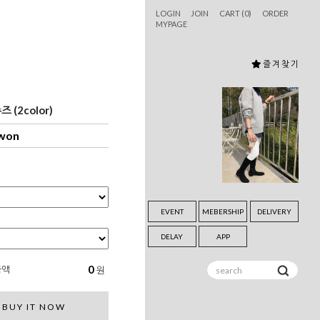
LOGIN
JOIN
CART (
0
)
ORDER
MYPAGE
즐 겨 찾 기
 (2color)
 won
EVENT
MEBERSHIP
DELIVERY
DELAY
APP
0
금액
원
BUY IT NOW