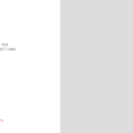
T
O
D
A
Y
V
I
E
W
 제조
-8277-4480
니다
.