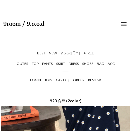
BEST
NEW
9.o.o.d[구뜨]
+FREE
OUTER
TOP
PANTS
SKIRT
DRESS
SHOES
BAG
ACC
LOGIN
JOIN
CART (
0
)
ORDER
REVIEW
920 슈즈 (2color)