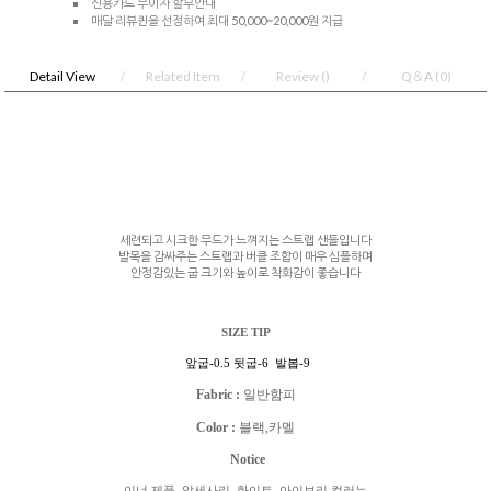
신용카드 무이자 할부안내
매달 리뷰퀸을 선정하여 최대 50,000~20,000원 지급
Detail View
Related Item
Review
()
Q＆A
(0)
세련되고 시크한 무드가 느껴지는 스트랩 샌들입니다
발목을 감싸주는 스트랩과 버클 조합이 매우 심플하며
안정감있는 굽 크기와 높이로 착화감이 좋습니다
SIZE TIP
앞굽-0.5 뒷굽-6 발봅-9
Fabric :
일반함피
Color :
블랙,카멜
Notice
이너 제품
,
악세사리
,
화이트
,
아이보리 컬러는