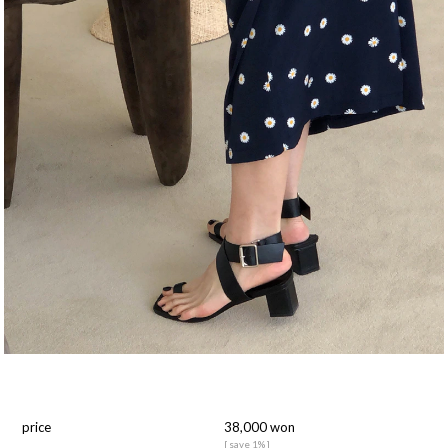
price
38,000 won
[ save 1% ]