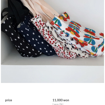
price
11,000 won
[ save 1% ]