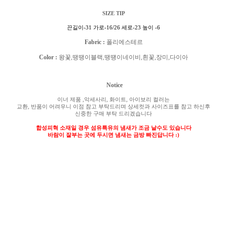
SIZE TIP
끈길이
-31
가로
-16/26
세로
-23
높이
-6
Fabric :
폴리에스테르
Color :
왕꽃
,
땡땡이블랙
,
땡떙이네이비
,
흰꽃
,
장미
,
다이아
Notice
이너 제품
,
악세사리
,
화이트
,
아이보리 컬러는
교환
,
반품이 어려우니 이점 참고 부탁드리며 상세컷과 사이즈표를 참고 하신후
신중한 구매 부탁 드리겠습니다
합성피혁 소재일 경우 섬유특유의 냄새가 조금 날수도 있습니다
바람이 잘부는 곳에 두시면 냄새는 금방 빠진답니다
:)