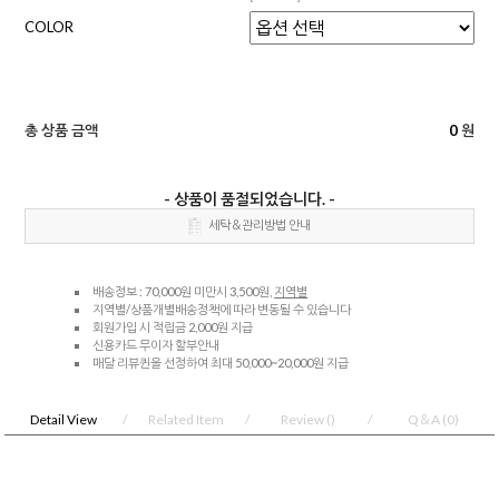
COLOR
총 상품 금액
0
원
- 상품이 품절되었습니다. -
세탁＆관리방법 안내
배송정보 : 70,000원 미만시 3,500원,
지역별
지역별/상품개별배송정책에 따라 변동될 수 있습니다
회원가입 시 적립금 2,000원 지급
신용카드 무이자 할부안내
매달 리뷰퀸을 선정하여 최대 50,000~20,000원 지급
Detail View
Related Item
Review
()
Q＆A
(0)