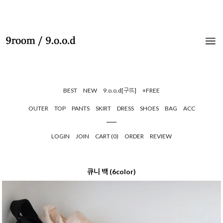
BEST
NEW
9.o.o.d[구뜨]
+FREE
OUTER
TOP
PANTS
SKIRT
DRESS
SHOES
BAG
ACC
LOGIN
JOIN
CART (
0
)
ORDER
REVIEW
큐니 백 (6color)