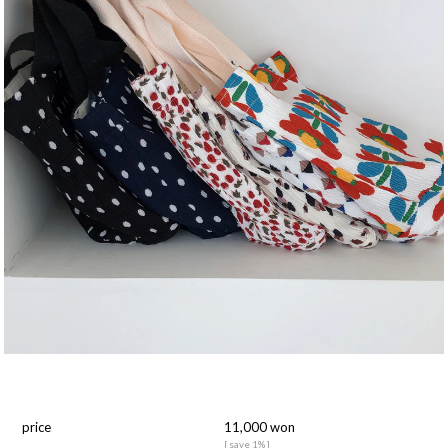
price
11,000 won
[ save 1% ]