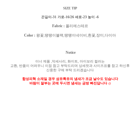
SIZE TIP
끈길이
-31
가로
-16/26
세로
-23
높이
-6
Fabric :
폴리에스테르
Color :
왕꽃
,
땡땡이블랙
,
땡떙이네이비
,
흰꽃
,
장미
,
다이아
Notice
이너 제품
,
악세사리
,
화이트
,
아이보리 컬러는
교환
,
반품이 어려우니 이점 참고 부탁드리며 상세컷과 사이즈표를 참고 하신후
신중한 구매 부탁 드리겠습니다
합성피혁 소재일 경우 섬유특유의 냄새가 조금 날수도 있습니다
바람이 잘부는 곳에 두시면 냄새는 금방 빠진답니다
:)