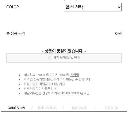
COLOR
총 상품 금액
0
원
- 상품이 품절되었습니다. -
세탁＆관리방법 안내
배송정보 : 70,000원 미만시 3,500원,
지역별
지역별/상품개별배송정책에 따라 변동될 수 있습니다
회원가입 시 적립금 2,000원 지급
신용카드 무이자 할부안내
매달 리뷰퀸을 선정하여 최대 50,000~20,000원 지급
Detail View
Related Item
Review
()
Q＆A
(0)