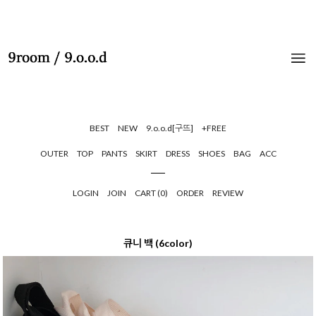
BEST
NEW
9.o.o.d[구뜨]
+FREE
OUTER
TOP
PANTS
SKIRT
DRESS
SHOES
BAG
ACC
LOGIN
JOIN
CART (
0
)
ORDER
REVIEW
큐니 백 (6color)