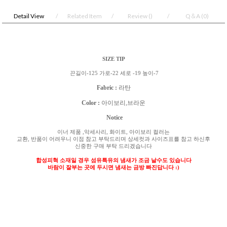
Detail View
Related Item
Review
()
Q＆A
(0)
SIZE TIP
끈길이-125 가로-22 세로 -19 높이-7
Fabric :
라탄
Color :
아이보리,브라운
Notice
이너 제품
,
악세사리
,
화이트
,
아이보리 컬러는
교환
,
반품이 어려우니 이점 참고 부탁드리며 상세컷과 사이즈표를 참고 하신후
신중한 구매 부탁 드리겠습니다
합성피혁 소재일 경우 섬유특유의 냄새가 조금 날수도 있습니다
바람이 잘부는 곳에 두시면 냄새는 금방 빠진답니다
:)