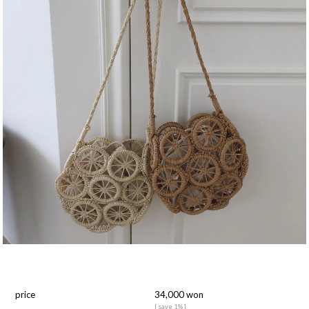
price
34,000 won
[ save 1% ]