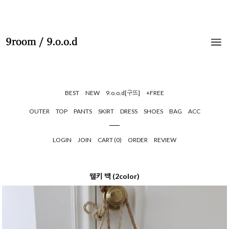
BEST
NEW
9.o.o.d[구뜨]
+FREE
OUTER
TOP
PANTS
SKIRT
DRESS
SHOES
BAG
ACC
LOGIN
JOIN
CART (
0
)
ORDER
REVIEW
웰키 백 (2color)