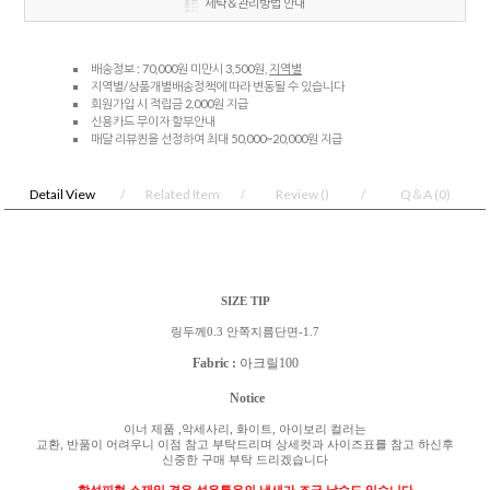
세탁＆관리방법 안내
배송정보 : 70,000원 미만시 3,500원,
지역별
지역별/상품개별배송정책에 따라 변동될 수 있습니다
회원가입 시 적립금 2,000원 지급
신용카드 무이자 할부안내
매달 리뷰퀸을 선정하여 최대 50,000~20,000원 지급
Detail View
Related Item
Review
()
Q＆A
(0)
SIZE TIP
링두께0.3 안쪽지름단면-1.7
Fabric :
아크릴100
Notice
이너 제품
,
악세사리
,
화이트
,
아이보리 컬러는
교환
,
반품이 어려우니 이점 참고 부탁드리며 상세컷과 사이즈표를 참고 하신후
신중한 구매 부탁 드리겠습니다