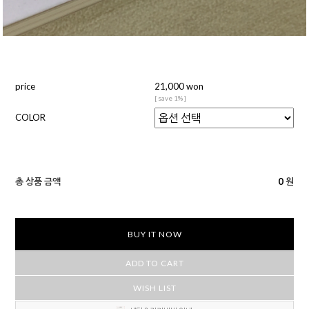
price
21,000 won
[ save 1% ]
COLOR
총 상품 금액
0
원
BUY IT NOW
ADD TO CART
WISH LIST