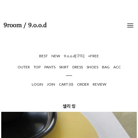
BEST
NEW
9.o.o.d[구뜨]
+FREE
OUTER
TOP
PANTS
SKIRT
DRESS
SHOES
BAG
ACC
LOGIN
JOIN
CART (
0
)
ORDER
REVIEW
셀리 링