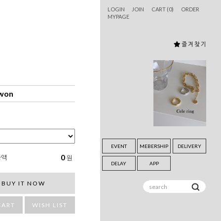
LOGIN
JOIN
CART (
0
)
ORDER
MYPAGE
즐 겨 찾 기
 won
EVENT
MEBERSHIP
DELIVERY
0
금액
원
DELAY
APP
BUY IT NOW
CART
WISH LIST