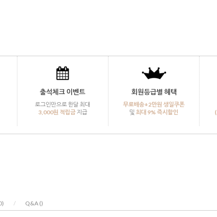
출석체크 이벤트
회원등급별 혜택
로그인만으로 한달 최대
무료배송+2만원 생일쿠폰
3,000원 적립금
지급
및
최대 9% 즉시할인
0
)
/
Q&A (
)