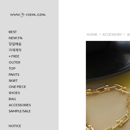
BEST
>
>
HOME
ACCESSORY
J
NEW 5%
당일배송
자체제작
+ FREE
OUTER
TOP
PANTS
SKIRT
ONE PIECE
SHOES
BAG
ACCESSORIES
SAMPLE/SALE
NOTICE