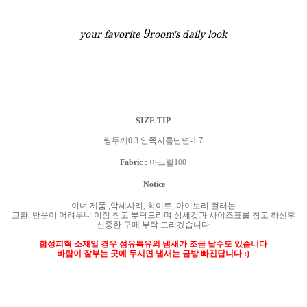
9
your favorite
room's daily look
SIZE TIP
링두께0.3 안쪽지름단면-1.7
Fabric :
아크릴100
Notice
이너 제품
,
악세사리
,
화이트
,
아이보리 컬러는
교환
,
반품이 어려우니 이점 참고 부탁드리며 상세컷과 사이즈표를 참고 하신후
신중한 구매 부탁 드리겠습니다
합성피혁 소재일 경우 섬유특유의 냄새가 조금 날수도 있습니다
바람이 잘부는 곳에 두시면 냄새는 금방 빠진답니다
:)