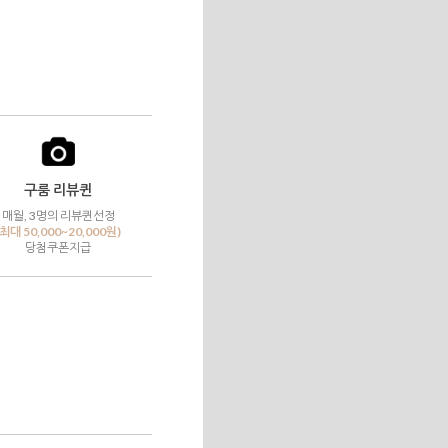
구룸 리뷰퀸
매월, 3명의 리뷰퀸선정
(최대 50,000~20,000원)
당첨쿠폰지급