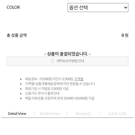
COLOR
총 상품 금액
0
원
- 상품이 품절되었습니다. -
세탁＆관리방법 안내
배송정보 : 70,000원 미만시 3,500원,
지역별
지역별/상품개별배송정책에 따라 변동될 수 있습니다
회원가입 시 적립금 2,000원 지급
신용카드 무이자 할부안내
매달 리뷰퀸을 선정하여 최대 50,000~20,000원 지급
Detail View
Related Item
Review
()
Q＆A
(118)