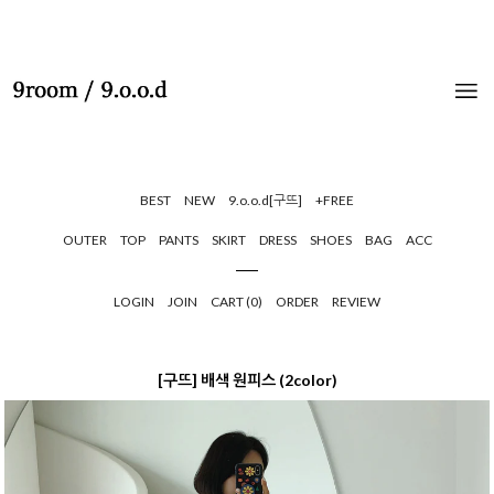
BEST
NEW
9.o.o.d[구뜨]
+FREE
OUTER
TOP
PANTS
SKIRT
DRESS
SHOES
BAG
ACC
LOGIN
JOIN
CART (
0
)
ORDER
REVIEW
[구뜨] 배색 원피스 (2color)