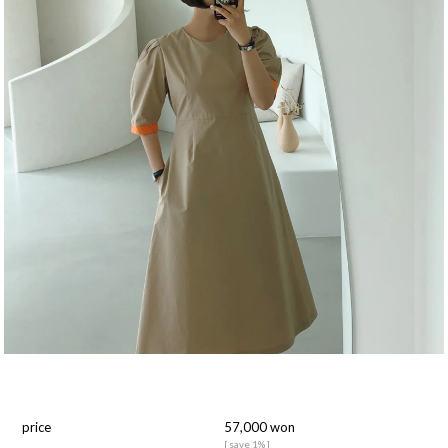
price
57,000 won
[ save 1% ]