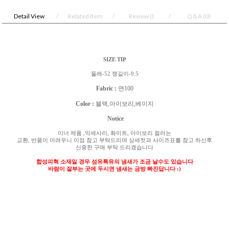
Detail View
Related Item
Review
()
Q＆A
(0)
SIZE TIP
둘레-52 챙길이-9.5
Fabric :
면100
Color :
블랙,아이보리,베이지
Notice
이너 제품
,
악세사리
,
화이트
,
아이보리 컬러는
교환
,
반품이 어려우니 이점 참고 부탁드리며 상세컷과 사이즈표를 참고 하신후
신중한 구매 부탁 드리겠습니다
합성피혁 소재일 경우 섬유특유의 냄새가 조금 날수도 있습니다
바람이 잘부는 곳에 두시면 냄새는 금방 빠진답니다
:)