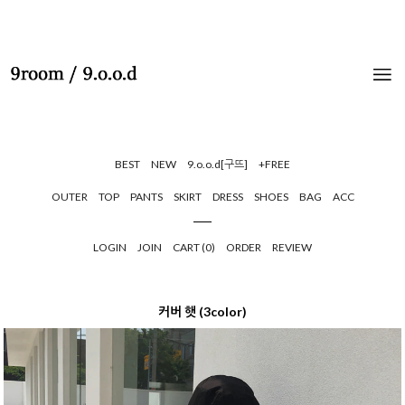
BEST
NEW
9.o.o.d[구뜨]
+FREE
OUTER
TOP
PANTS
SKIRT
DRESS
SHOES
BAG
ACC
LOGIN
JOIN
CART (
0
)
ORDER
REVIEW
커버 햇 (3color)