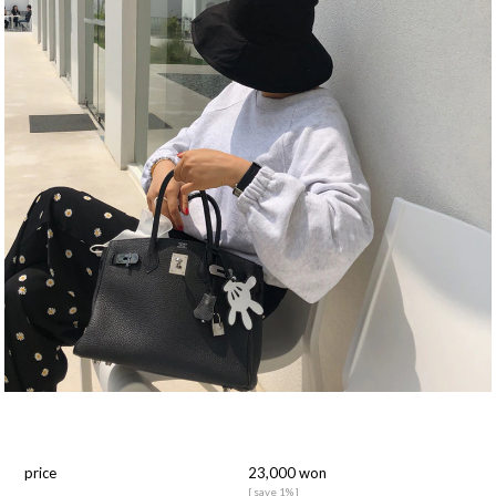
price
23,000 won
[ save 1% ]