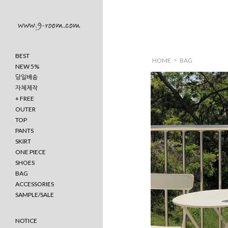
BEST
>
HOME
BAG
NEW 5%
당일배송
자체제작
+ FREE
OUTER
TOP
PANTS
SKIRT
ONE PIECE
SHOES
BAG
ACCESSORIES
SAMPLE/SALE
NOTICE