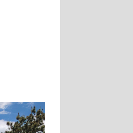
T
O
D
A
Y
V
I
E
W