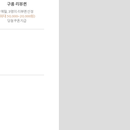
구룸 리뷰퀸
매월, 3명의 리뷰퀸선정
(최대 50,000~20,000원)
당첨쿠폰지급