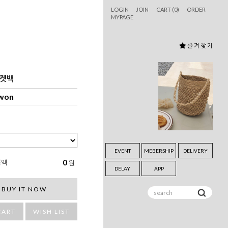
LOGIN
JOIN
CART (
0
)
ORDER
MYPAGE
즐 겨 찾 기
켓백
 won
EVENT
MEBERSHIP
DELIVERY
0
금액
원
DELAY
APP
BUY IT NOW
CART
WISH LIST