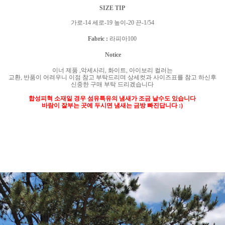
SIZE TIP
가로
-14
세로
-19
높이
-20
끈
-1/54
Fabric :
라피아100
Notice
이너 제품
,
악세사리
,
화이트
,
아이보리 컬러는
교환
,
반품이 어려우니 이점 참고 부탁드리며 상세컷과 사이즈표를 참고 하신후
신중한 구매 부탁 드리겠습니다
합성피혁 소재일 경우 섬유특유의 냄새가 조금 날수도 있습니다
바람이 잘부는 곳에 두시면 냄새는 금방 빠진답니다
:)