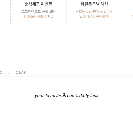
출석체크 이벤트
회원등급별 혜택
로그인만으로 한달 최대
무료배송+2만원 생일쿠폰
3,000원 적립금
지급
및
최대 9% 즉시할인
0
)
/
Q&A (
)
9
your favorite
room's daily look