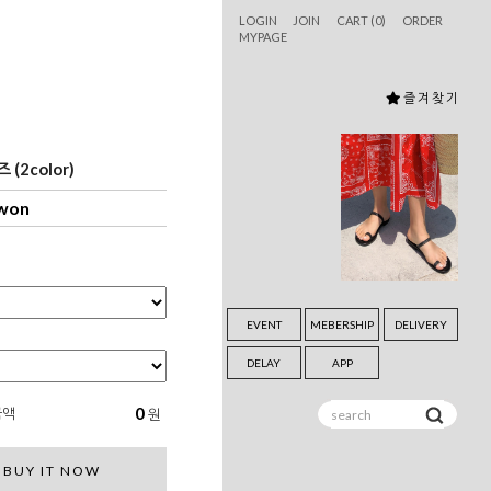
LOGIN
JOIN
CART (
0
)
ORDER
MYPAGE
즐 겨 찾 기
 (2color)
 won
EVENT
MEBERSHIP
DELIVERY
DELAY
APP
0
금액
원
BUY IT NOW