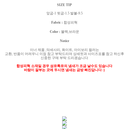
SIZE TIP
앞굽-1 뒷굽-1.5 발볼-9.5
Fabric :
합성피혁
Color :
블랙,브라운
Notice
이너 제품
,
악세사리
,
화이트
,
아이보리 컬러는
교환
,
반품이 어려우니 이점 참고 부탁드리며 상세컷과 사이즈표를 참고 하신후
신중한 구매 부탁 드리겠습니다
합성피혁 소재일 경우 섬유특유의 냄새가 조금 날수도 있습니다
바람이 잘부는 곳에 두시면 냄새는 금방 빠진답니다 :)