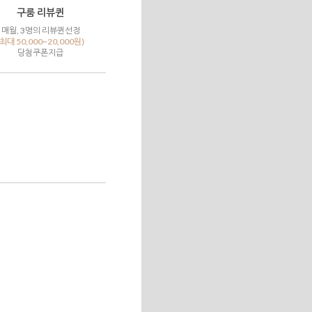
구룸 리뷰퀸
매월, 3명의 리뷰퀸선정
(최대 50,000~20,000원)
당첨쿠폰지급