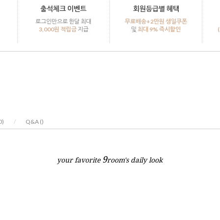
출석체크 이벤트
회원등급별 혜택
로그인만으로 한달 최대
무료배송+2만원 생일쿠폰
3,000원 적립금
지급
및
최대 9% 즉시할인
0
)
/
Q&A (
)
9
your favorite
room's daily look