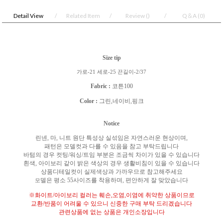
Detail View
Related Item
Review
()
Q＆A
(0)
Size tip
가로-21 세로-25 끈길이-2/37
Fabric :
코튼100
Color :
그린,네이비,핑크
Notice
린넨
,
마
,
니트 원단 특성상 실섞임은 자연스러운 현상이며
,
패턴은 모델컷과 다를 수 있음을 참고 부탁드립니다
바텀의 경우 컷팅
/
워싱
/
트임 부분은 조금씩 차이가 있을 수 있습니다
흰색
,
아이보리 같이 밝은 색상의 경우 생활비침이 있을 수 있습니다
상품디테일컷이 실제색상과 가까우므로 참고해주세요
델은 평소
55
사이즈를 착용하며
,
편안하게 잘 맞았습니다
모
※
화이트
/
아이보리 컬러는 훼손
,
오염
,
이염에 취약한 상품이므로
교환
/
반품이 어려울 수 있으니 신중한 구매 부탁 드리겠습니다
관련상품에 없는 상품은 개인소장입니다