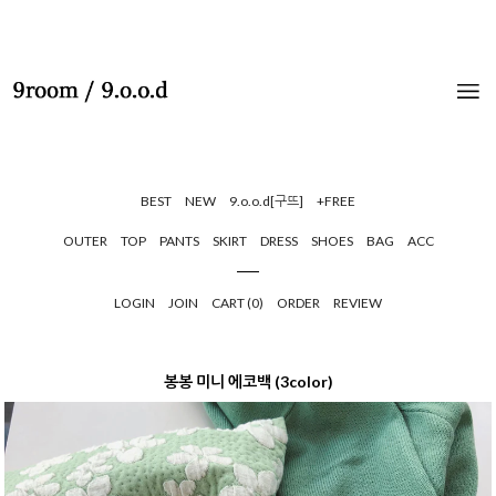
BEST
NEW
9.o.o.d[구뜨]
+FREE
OUTER
TOP
PANTS
SKIRT
DRESS
SHOES
BAG
ACC
LOGIN
JOIN
CART (
0
)
ORDER
REVIEW
봉봉 미니 에코백 (3color)