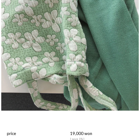
price
19,000 won
[ save 1% ]