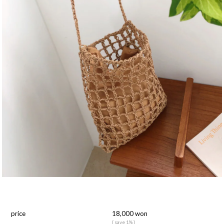
price
18,000 won
[ save 1% ]