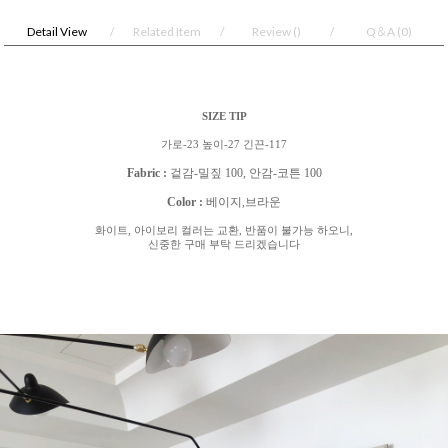
Detail View
Related Item
Review
()
Q＆A
(0)
SIZE TIP
가로
-23
높이
-27
긴끈
-117
Fabric :
겉감
-
밀짚
100,
안감
-
코튼
100
Color :
베이지
,
브라운
화이트
,
아이보리 컬러는 교환
,
반품이 불가능 하오니
,
신중한 구매 부탁 드리겠습니다