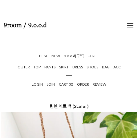
BEST
NEW
9.o.o.d[구뜨]
+FREE
OUTER
TOP
PANTS
SKIRT
DRESS
SHOES
BAG
ACC
LOGIN
JOIN
CART (
0
)
ORDER
REVIEW
린넨 네트 백 (2color)