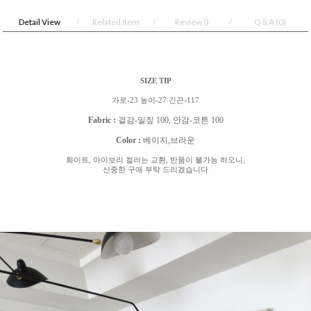
Detail View
Related Item
Review
()
Q＆A
(0)
SIZE TIP
가로
-23
높이
-27
긴끈
-117
Fabric :
겉감
-
밀짚
100,
안감
-
코튼
100
Color :
베이지
,
브라운
화이트
,
아이보리 컬러는 교환
,
반품이 불가능 하오니
,
신중한 구매 부탁 드리겠습니다