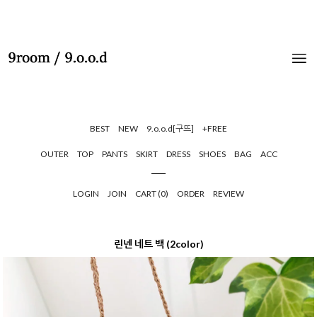
BEST
NEW
9.o.o.d[구뜨]
+FREE
OUTER
TOP
PANTS
SKIRT
DRESS
SHOES
BAG
ACC
LOGIN
JOIN
CART (
0
)
ORDER
REVIEW
린넨 네트 백 (2color)