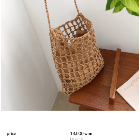
price
18,000 won
[ save 1% ]