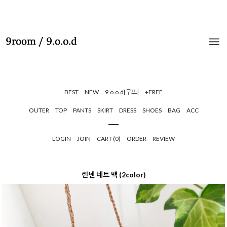
BEST
NEW
9.o.o.d[구뜨]
+FREE
OUTER
TOP
PANTS
SKIRT
DRESS
SHOES
BAG
ACC
LOGIN
JOIN
CART (
0
)
ORDER
REVIEW
린넨 네트 백 (2color)