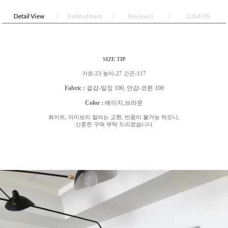
Detail View
Related Item
Review
()
Q＆A
(0)
SIZE TIP
가로
-23
높이
-27
긴끈
-117
Fabric :
겉감
-
밀짚
100,
안감
-
코튼
100
Color :
베이지
,
브라운
화이트
,
아이보리 컬러는 교환
,
반품이 불가능 하오니
,
신중한 구매 부탁 드리겠습니다