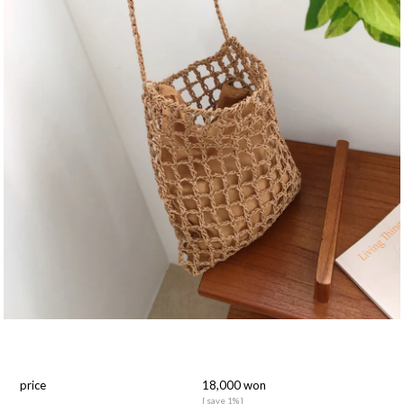
price
18,000 won
[ save 1% ]