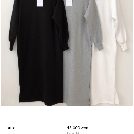
price
43,000 won
[ save 1% ]