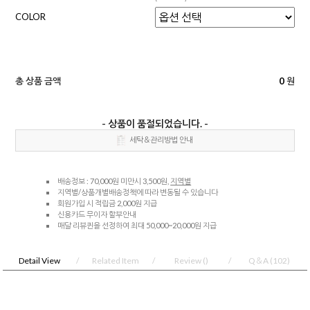
COLOR
총 상품 금액
0
원
- 상품이 품절되었습니다. -
세탁＆관리방법 안내
배송정보 : 70,000원 미만시 3,500원,
지역별
지역별/상품개별배송정책에 따라 변동될 수 있습니다
회원가입 시 적립금 2,000원 지급
신용카드 무이자 할부안내
매달 리뷰퀸을 선정하여 최대 50,000~20,000원 지급
Detail View
Related Item
Review
()
Q＆A
(102)