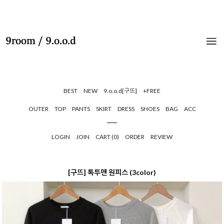
BEST
NEW
9.o.o.d[구뜨]
+FREE
OUTER
TOP
PANTS
SKIRT
DRESS
SHOES
BAG
ACC
LOGIN
JOIN
CART (
0
)
ORDER
REVIEW
[구뜨] 톡투맨 원피스 (3color)