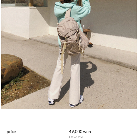
price
49,000 won
[ save 1% ]