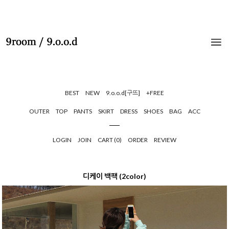
BEST
NEW
9.o.o.d[구뜨]
+FREE
OUTER
TOP
PANTS
SKIRT
DRESS
SHOES
BAG
ACC
LOGIN
JOIN
CART (
0
)
ORDER
REVIEW
디케이 백팩 (2color)