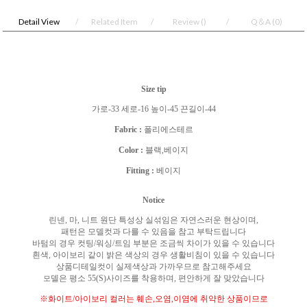
Detail View
Related Item
Review
()
Q＆A
(0)
Size tip
가로
-33
세로
-16
높이
-45
끈길이
-44
Fabric :
폴리에스테르
Color :
블랙
,
베이지
Fitting :
베이지
Notice
린넨
,
마
,
니트 원단 특성상 실섞임은 자연스러운 현상이며
,
패턴은 모델컷과 다를 수 있음을 참고 부탁드립니다
바텀의 경우 컷팅
/
워싱
/
트임 부분은 조금씩 차이가 있을 수 있습니다
흰색
,
아이보리 같이 밝은 색상의 경우 생활비침이 있을 수 있습니다
상품디테일컷이 실제색상과 가까우므로 참고해주세요
델은 평소
55(S)
사이즈를 착용하며
,
편안하게 잘 맞았습니다
모
※
화이트
/
아이보리 컬러는 훼손
,
오염
,
이염에 취약한 상품이므로