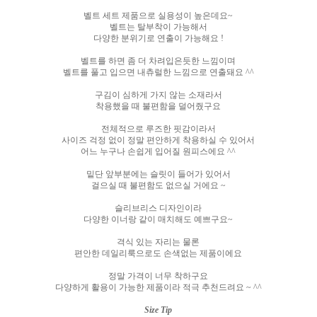
벨트 세트 제품으로 실용성이 높은데요
~
벨트는 탈부착이 가능해서
다양한 분위기로 연출이 가능해요
!
벨트를 하면 좀 더 차려입은듯한 느낌이며
벨트를 풀고 입으면 내츄럴한 느낌으로 연출돼요
^^
구김이 심하게 가지 않는 소재라서
착용했을 때 불편함을 덜어줬구요
전체적으로 루즈한 핏감이라서
사이즈 걱정 없이 정말 편안하게 착용하실 수 있어서
어느 누구나 손쉽게 입어질 원피스에요
^^
밑단 앞부분에는 슬릿이 들어가 있어서
걸으실 때 불편함도 없으실 거에요
~
슬리브리스 디자인이라
다양한 이너랑 같이 매치해도 예쁘구요
~
격식 있는 자리는 물론
편안한 데일리룩으로도 손색없는 제품이에요
정말 가격이 너무 착하구요
다양하게 활용이 가능한 제품이라 적극 추천드려요
~ ^^
Size Tip