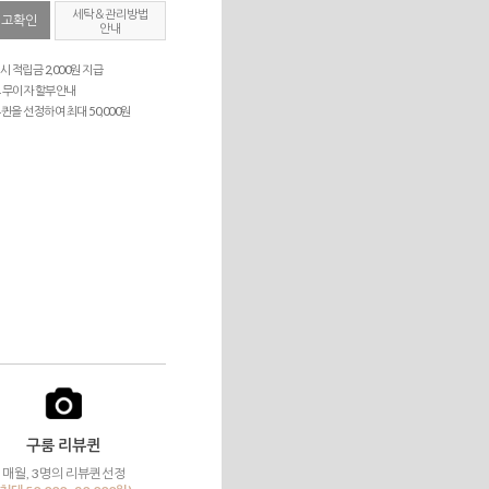
세탁＆관리방법
재고확인
안내
시 적립금 2,000원 지급
 무이자 할부안내
퀸을 선정하여 최대 50,000원
구룸 리뷰퀸
매월, 3명의 리뷰퀸선정