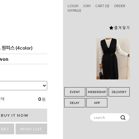
LOGIN
JOIN
CART (
0
)
ORDER
MYPAGE
즐 겨 찾 기
원피스 (4color)
 won
EVENT
MEBERSHIP
DELIVERY
0
금액
원
DELAY
APP
BUY IT NOW
CART
WISH LIST