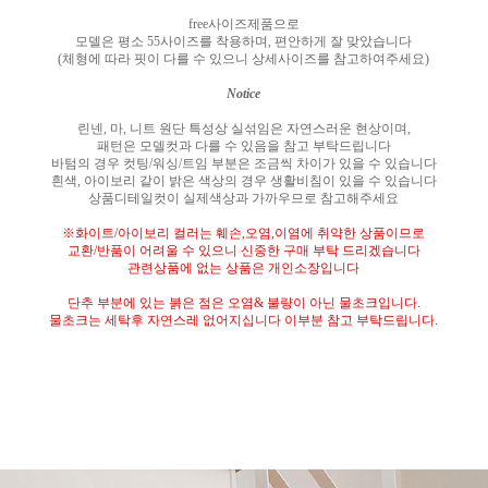
free
사이즈제품으로
모델은 평소
55
사이즈를 착용하며
,
편안하게 잘 맞았습니다
(
체형에 따라 핏이 다를 수 있으니 상세사이즈를 참고하여주세요
)
Notice
린넨
,
마
,
니트 원단 특성상 실섞임은 자연스러운 현상이며
,
패턴은 모델컷과 다를 수 있음을 참고 부탁드립니다
바텀의 경우 컷팅
/
워싱
/
트임 부분은 조금씩 차이가 있을 수 있습니다
흰색
,
아이보리 같이 밝은 색상의 경우 생활비침이 있을 수 있습니다
상품디테일컷이 실제색상과 가까우므로 참고해주세요
※
화이트
/
아이보리 컬러는 훼손
,
오염
,
이염에 취약한 상품이므로
교환
/
반품이 어려울 수 있으니 신중한 구매 부탁 드리겠습니다
관련상품에 없는 상품은 개인소장입니다
단추 부분에 있는 붉은 점은 오염
&
불량이 아닌 물초크입니다
.
물초크는 세탁후 자연스레 없어지십니다 이부분 참고 부탁드립니다
.