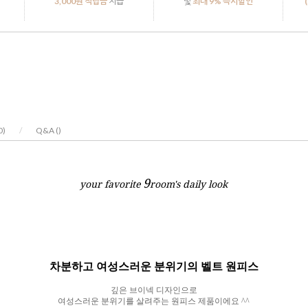
3,000원 적립금
지급
및
최대 9% 즉시할인
0
)
/
Q&A (
)
9
your favorite
room's daily look
차분하고 여성스러운 분위기의 벨트 원피스
깊은 브이넥 디자인으로
여성스러운 분위기를 살려주는 원피스 제품이에요
^^