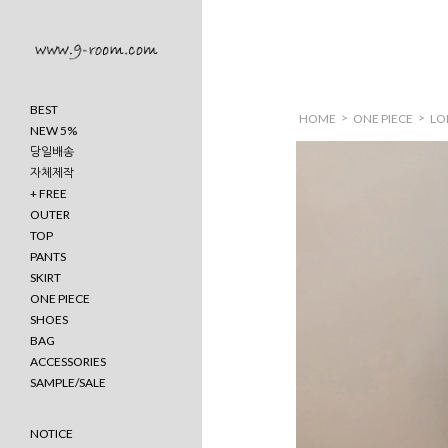
BEST
>
>
HOME
ONE PIECE
LO
NEW 5%
당일배송
자체제작
+ FREE
OUTER
TOP
PANTS
SKIRT
ONE PIECE
SHOES
BAG
ACCESSORIES
SAMPLE/SALE
NOTICE